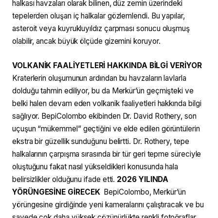
halkası havzaları olarak bilinen, düz zemin üzerindeki
tepelerden oluşan iç halkalar gözlemlendi. Bu yapılar,
asteroit veya kuyrukluyıldız çarpması sonucu oluşmuş
olabilir, ancak büyük ölçüde gizemini koruyor.
VOLKANİK FAALİYETLERİ HAKKINDA BİLGİ VERİYOR
Kraterlerin oluşumunun ardından bu havzaların lavlarla
dolduğu tahmin ediliyor, bu da Merkür’ün geçmişteki ve
belki halen devam eden volkanik faaliyetleri hakkında bilgi
sağlıyor. BepiColombo ekibinden Dr. David Rothery, son
uçuşun “mükemmel” geçtiğini ve elde edilen görüntülerin
ekstra bir güzellik sunduğunu belirtti. Dr. Rothery, tepe
halkalarının çarpışma sırasında bir tür geri tepme süreciyle
oluştuğunu fakat nasıl yükseldikleri konusunda hala
belirsizlikler olduğunu ifade etti.
2026 YILINDA
YÖRÜNGESİNE GİRECEK
BepiColombo, Merkür’ün
yörüngesine girdiğinde yeni kameralarını çalıştıracak ve bu
sayede çok daha yüksek çözünürlükte renkli fotoğraflar