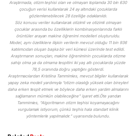
Araştırmada, otizm teşhisi olan ve olmayan toplamda 30 bin 630
çocuğun verisi kullanılarak 24 ay altındaki çocuklarda
gözlemlenebilecek 28 özelliğe odaklanıldı.
Söz konusu veriler kullanılarak otizimli ve otizimli olmayan
çocuklar arasında bu özelliklerin kombinasyonlarında farklı
örüntüler arayan makine öğrenimi modelleri oluşturuldu.
Model, aynı özelliklere ilişkin verilerin mevcut olduğu 11 bin 936
katılımcıdan oluşan başka bir veri kümesi üzerinde test edildi.
Araştırmanın sonuçları, makine öğreniminin çocuklarda otizme
sahip olma ya da olmama tespitini iki yaş altı çocuklarda yüzde
78,5 oranında doğru yaptığını gösterdi.
Araştırmacılardan Kristiina Tammimies, mevcut bilgiler kullanılarak
yapay zeka modeli yardımıyla “otizm olasılığı yüksek olan bireyleri
daha erken tespit etmek ve böylece daha erken yardım almalarını
sağlamanın mümkün olabileceğine” işaret etti.Öte yandan
Tammimies, “Algoritmanın otizm teşhisi koyamayacağını
vurgulamak istiyorum, çünkü teşhis hala standart klinik
yöntemlerle yapılmalıdır.” uyarısında bulundu.