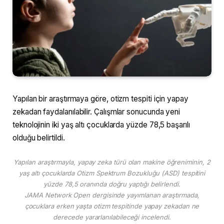
Yapılan bir araştırmaya göre, otizm tespiti için yapay
zekadan faydalanılabilir. Çalışmlar sonucunda yeni
teknolojinin iki yaş altı çocuklarda yüzde 78,5 başarılı
olduğu belirtildi.
Yapılan araştırmayla, yapay zeka türü olan makine öğreniminin, 2
yaş altı çocuklarda Otizm Spektrum Bozukluğu (ASD) tespitini
yüzde 78,5 oranında doğru yaptığı belirlendi.
JAMA Network Open dergisinde yayımlanan araştırmada,
çocuklara erken yaşta otizm tespitinde yapay zekadan ne
derecede yararlanılabileceği incelendi.