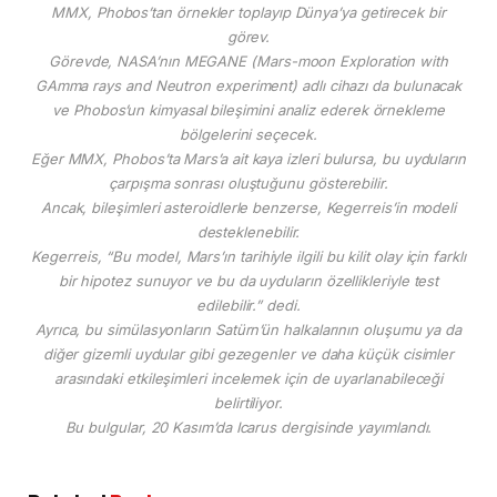
MMX, Phobos’tan örnekler toplayıp Dünya’ya getirecek bir
görev.
Görevde, NASA’nın MEGANE (Mars-moon Exploration with
GAmma rays and Neutron experiment) adlı cihazı da bulunacak
ve Phobos’un kimyasal bileşimini analiz ederek örnekleme
bölgelerini seçecek.
Eğer MMX, Phobos’ta Mars’a ait kaya izleri bulursa, bu uyduların
çarpışma sonrası oluştuğunu gösterebilir.
Ancak, bileşimleri asteroidlerle benzerse, Kegerreis’in modeli
desteklenebilir.
Kegerreis, “Bu model, Mars’ın tarihiyle ilgili bu kilit olay için farklı
bir hipotez sunuyor ve bu da uyduların özellikleriyle test
edilebilir.” dedi.
Ayrıca, bu simülasyonların Satürn’ün halkalarının oluşumu ya da
diğer gizemli uydular gibi gezegenler ve daha küçük cisimler
arasındaki etkileşimleri incelemek için de uyarlanabileceği
belirtiliyor.
Bu bulgular, 20 Kasım’da Icarus dergisinde yayımlandı.