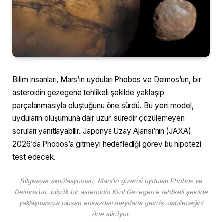
Bilim insanları, Mars’ın uyduları Phobos ve Deimos’un, bir
asteroidin gezegene tehlikeli şekilde yaklaşıp
parçalanmasıyla oluştuğunu öne sürdü. Bu yeni model,
uyduların oluşumuna dair uzun süredir çözülemeyen
soruları yanıtlayabilir. Japonya Uzay Ajansı’nın (JAXA)
2026’da Phobos’a gitmeyi hedeflediği görev bu hipotezi
test edecek.
Bilgisayar simülasyonları, Mars’ın gizemli uyduları Phobos ve
Deimos’un, büyük bir asteroidin Kızıl Gezegen’e tehlikeli şekilde
yaklaşmasıyla oluşan enkazdan meydana gelmiş olabileceğini
öne sürüyor.