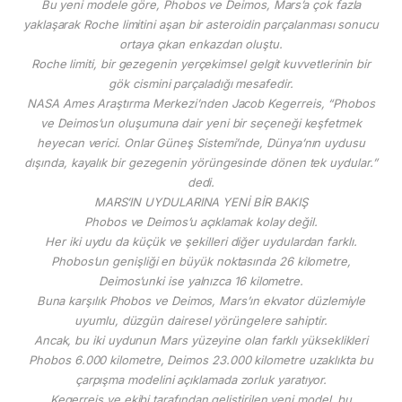
Bu yeni modele göre, Phobos ve Deimos, Mars’a çok fazla
yaklaşarak Roche limitini aşan bir asteroidin parçalanması sonucu
ortaya çıkan enkazdan oluştu.
Roche limiti, bir gezegenin yerçekimsel gelgit kuvvetlerinin bir
gök cismini parçaladığı mesafedir.
NASA Ames Araştırma Merkezi’nden Jacob Kegerreis, “Phobos
ve Deimos’un oluşumuna dair yeni bir seçeneği keşfetmek
heyecan verici. Onlar Güneş Sistemi’nde, Dünya’nın uydusu
dışında, kayalık bir gezegenin yörüngesinde dönen tek uydular.”
dedi.
MARS’IN UYDULARINA YENİ BİR BAKIŞ
Phobos ve Deimos’u açıklamak kolay değil.
Her iki uydu da küçük ve şekilleri diğer uydulardan farklı.
Phobos’un genişliği en büyük noktasında 26 kilometre,
Deimos’unki ise yalnızca 16 kilometre.
Buna karşılık Phobos ve Deimos, Mars’ın ekvator düzlemiyle
uyumlu, düzgün dairesel yörüngelere sahiptir.
Ancak, bu iki uydunun Mars yüzeyine olan farklı yükseklikleri
Phobos 6.000 kilometre, Deimos 23.000 kilometre uzaklıkta bu
çarpışma modelini açıklamada zorluk yaratıyor.
Kegerreis ve ekibi tarafından geliştirilen yeni model, bu