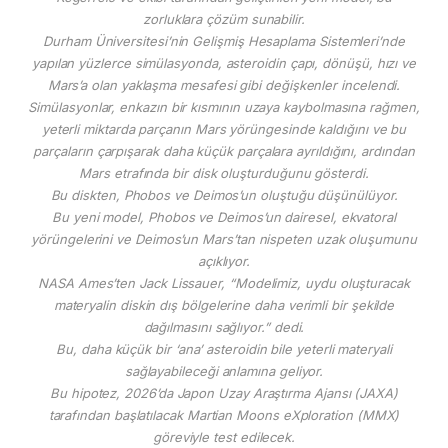
zorluklara çözüm sunabilir.
Durham Üniversitesi’nin Gelişmiş Hesaplama Sistemleri’nde
yapılan yüzlerce simülasyonda, asteroidin çapı, dönüşü, hızı ve
Mars’a olan yaklaşma mesafesi gibi değişkenler incelendi.
Simülasyonlar, enkazın bir kısmının uzaya kaybolmasına rağmen,
yeterli miktarda parçanın Mars yörüngesinde kaldığını ve bu
parçaların çarpışarak daha küçük parçalara ayrıldığını, ardından
Mars etrafında bir disk oluşturduğunu gösterdi.
Bu diskten, Phobos ve Deimos’un oluştuğu düşünülüyor.
Bu yeni model, Phobos ve Deimos’un dairesel, ekvatoral
yörüngelerini ve Deimos’un Mars’tan nispeten uzak oluşumunu
açıklıyor.
NASA Ames’ten Jack Lissauer, “Modelimiz, uydu oluşturacak
materyalin diskin dış bölgelerine daha verimli bir şekilde
dağılmasını sağlıyor.” dedi.
Bu, daha küçük bir ‘ana’ asteroidin bile yeterli materyali
sağlayabileceği anlamına geliyor.
Bu hipotez, 2026’da Japon Uzay Araştırma Ajansı (JAXA)
tarafından başlatılacak Martian Moons eXploration (MMX)
göreviyle test edilecek.