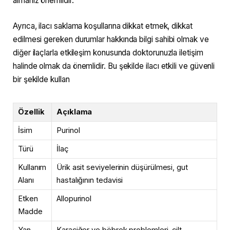
almanız önemlidir.
Ayrıca, ilacı saklama koşullarına dikkat etmek, dikkat
edilmesi gereken durumlar hakkında bilgi sahibi olmak ve
diğer ilaçlarla etkileşim konusunda doktorunuzla iletişim
halinde olmak da önemlidir. Bu şekilde ilacı etkili ve güvenli
bir şekilde kullan
Özellik
Açıklama
İsim
Purinol
Türü
İlaç
Kullanım
Ürik asit seviyelerinin düşürülmesi, gut
Alanı
hastalığının tedavisi
Etken
Allopurinol
Madde
Yan
Karaciğer ve böbrek problemleri, cilt