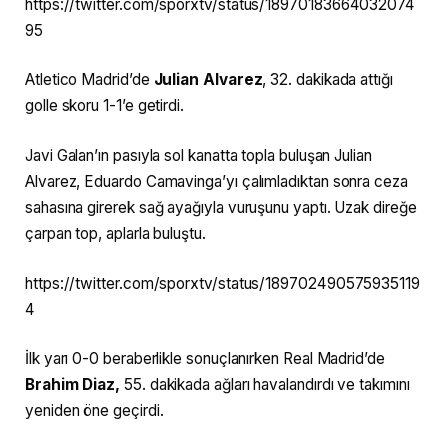
https://twitter.com/sporxtv/status/18970183664032074
95
Atletico Madrid’de
Julian Alvarez
, 32. dakikada attığı
golle skoru 1-1’e getirdi.
Javi Galan’ın pasıyla sol kanatta topla buluşan Julian
Alvarez, Eduardo Camavinga’yı çalımladıktan sonra ceza
sahasına girerek sağ ayağıyla vuruşunu yaptı. Uzak direğe
çarpan top, aplarla buluştu.
https://twitter.com/sporxtv/status/189702490575935119
4
İlk yarı 0-0 beraberlikle sonuçlanırken Real Madrid’de
Brahim Diaz,
55. dakikada ağları havalandırdı ve takımını
yeniden öne geçirdi.