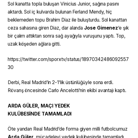
Sol kanatta topla buluşan Vinicius Junior, sağına pasını
aktardı. Sol iç kulvarda bulunan Ferland Mendy, hiç
beklemeden topu Brahim Diaz ile buluşturdu. Sol kanattan
ceza sahasına giren Diaz, dar alanda
Jose Gimenez
‘e şık
bir çalım attıktan sonra sağ ayağıyla vuruşunu yaptı. Top,
uzak köşeden ağlara gitti.
https://twitter.com/sporxtv/status/18970342486092557
30
Derbi, Real Madrid’in 2-1’lik üstünlüğüyle sona erdi.
Rövanş öncesinde Carlo Ancelotti’nin ekibi avantajı kaptı.
ARDA GÜLER, MAÇI
YEDEK
KULÜBESİNDE
TAMAMLADI
Öte yandan Real Madrid’de forma giyen milli futbolcumuz
Arda Güler,
mücadeleyi yedek kulübesinde tamamladı.