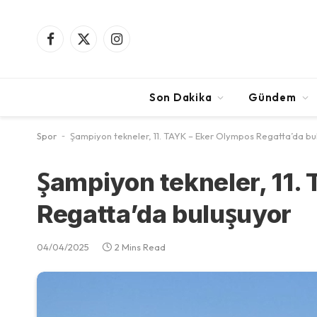
Facebook
X
Instagram
(Twitter)
Son Dakika
Gündem
Spor
-
Şampiyon tekneler, 11. TAYK – Eker Olympos Regatta’da bul
Şampiyon tekneler, 11
Regatta’da buluşuyor
04/04/2025
2 Mins Read