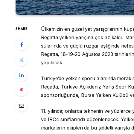
Ülkemizin en güzel yat yarışçılarının k
SHARE
Regatta yelken yarışına çok az kaldı. İs
sularında ve güçlü rüzgar eşliğinde nef
Regatta, 18-19-20 Ağustos 2023 tarihleri
yapılacak.
Türkiye’de yelken sporu alanında merakl
Regatta, Türkiye Açıkdeniz Yarış Spor Ku
sponsorluğunda, Bursa Yelken Kulübü ve M
11. yılında; onlarca teknenin ve yüzlerce 
ve IRC4 sınıflarında düzenlenecek. Yelken
markaların ekipleri da bu şiddetli yarış