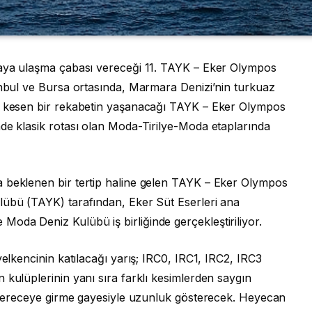
upaya ulaşma çabası vereceği 11. TAYK – Eker Olympos
tanbul ve Bursa ortasında, Marmara Denizi’nin turkuaz
es kesen bir rekabetin yaşanacağı TAYK – Eker Olympos
nde klasik rotası olan Moda-Tirilye-Moda etaplarında
a beklenen bir tertip haline gelen TAYK – Eker Olympos
lübü (TAYK) tarafından, Eker Süt Eserleri ana
oda Deniz Kulübü iş birliğinde gerçekleştiriliyor.
yelkencinin katılacağı yarış; IRC0, IRC1, IRC2, IRC3
 kulüplerinin yanı sıra farklı kesimlerden saygın
ta dereceye girme gayesiyle uzunluk gösterecek. Heyecan