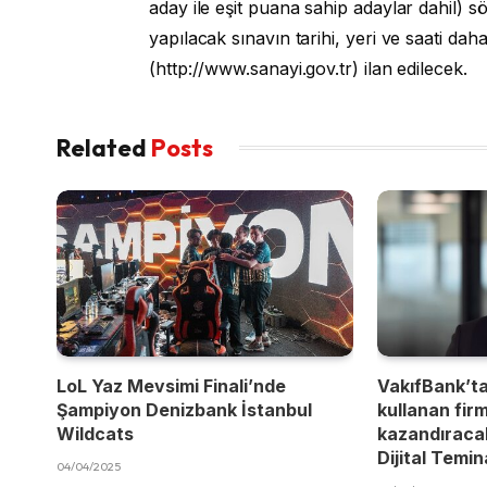
aday ile eşit puana sahip adaylar dahil)
yapılacak sınavın tarihi, yeri ve saati dah
(http://www.sanayi.gov.tr) ilan edilecek.
Related
Posts
LoL Yaz Mevsimi Finali’nde
VakıfBank’t
Şampiyon Denizbank İstanbul
kullanan fir
Wildcats
kazandıracak
Dijital Temi
04/04/2025