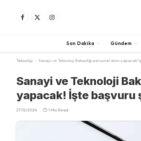
Facebook
X
Instagram
(Twitter)
Son Dakika
Gündem
Teknoloji
-
Sanayi ve Teknoloji Bakanlığı personel alımı yapacak! İ
Sanayi ve Teknoloji Bak
yapacak! İşte başvuru ş
27/12/2024
1 Min Read