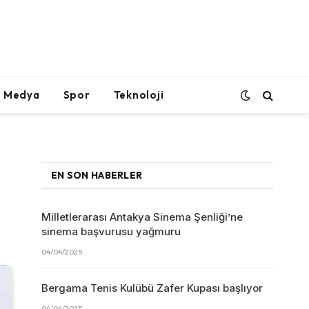
l Medya
Spor
Teknoloji
EN SON HABERLER
Milletlerarası Antakya Sinema Şenliği’ne
sinema başvurusu yağmuru
04/04/2025
Bergama Tenis Kulübü Zafer Kupası başlıyor
04/04/2025