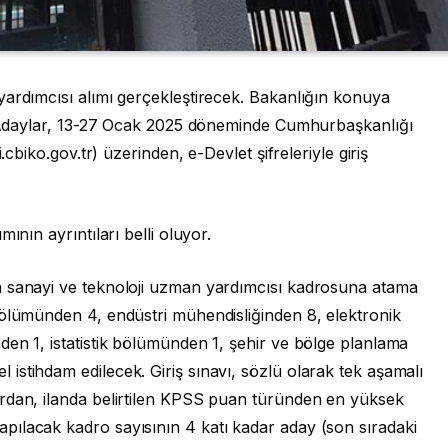
yardımcısı alımı gerçekleştirecek. Bakanlığın konuya
ı. Adaylar, 13-27 Ocak 2025 döneminde Cumhurbaşkanlığı
.cbiko.gov.tr) üzerinden, e-Devlet şifreleriyle giriş
ının ayrıntıları belli oluyor.
a sanayi ve teknoloji uzman yardımcısı kadrosuna atama
bölümünden 4, endüstri mühendisliğinden 8, elektronik
en 1, istatistik bölümünden 1, şehir ve bölge planlama
stihdam edilecek. Giriş sınavı, sözlü olarak tek aşamalı
rdan, ilanda belirtilen KPSS puan türünden en yüksek
ılacak kadro sayısının 4 katı kadar aday (son sıradaki