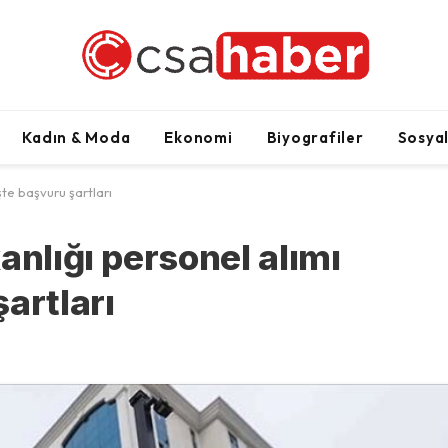
Kadın & Moda
Ekonomi
Biyografiler
Sosya
şte başvuru şartları
anlığı personel alımı
artları