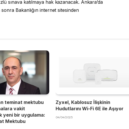
 sözlü sınava katılmaya hak kazanacak. Ankara’da
a sonra Bakanlığın internet sitesinden
an teminat mektubu
Zyxel, Kablosuz İlişkinin
malara vakit
Hudutlarını Wi-Fi 6E ile Aşıyor
 yeni bir uygulama:
04/04/2025
nat Mektubu