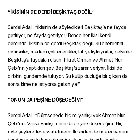
“İKİSİNİN DE DERDİ BEŞİKTAŞ DEĞİL”
Serdal Adalı: “İkisinin de söyledikleri Beşiktaş’a ne fayda
getiriyor, ne fayda getiriyor! Bence her ikisi kendi
derdinde. İkisinin de derdi Beşiktaş değil. Şu enerjilerini
getirsinler, madem çok enerjikler, laf yetiştiriyorlar, gelsinler
Beşiktaş’a faydaları olsun. Fikret Orman ve Ahmet Nur
Çebi’nin yaptıkları şey Beşiktaş’a zarar veriyor. İkisi de
birbirini gündemde tutuyor. Şu kulüp düzlüğe bir çıksın da
sonra kime ne istiyorsa gelsin ya!”
“ONUN DA PEŞİNE DÜŞECEĞİM”
Serdal Adalı: “Dört senede hiç mi yanlışı yok Ahmet Nur
Çebi’nin. Varsa yanlışı, onun da peşine düşeceğim. Hiç
öyle şeylere tevessül etmem. İkisinden de rica ediyorum,
bundan sonraki kavgalarını Beşiktaş’ın dışında, başka