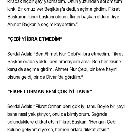
kıracak hiçbir şey yapmadım. Onun yüzünden sol omzum
kırık. Bir omuz ver Beşiktaş’a dedi, seçime girdim, Fikret
Başkan’ın ikinci başkanı oldum. İkinci başkan oldum diye
Ahmet Başkan’a seçim kaybettim.”
“ÇEBİ’Yİ İBRA ETMEDİM”
Serdal Adalı: “Ben Ahmet Nur Çebi’yi ibra etmedim. Fikret
Başkan orada yoktu, ben oradaydım ama. Ben her ikisine
karşı da seçime girdim. Ahmet Nur Çebi, bir kere hayırlı
olsuna geldi, bir de Divan’da gördüm.”
“FİKRET ORMAN BENİ ÇOK İYİ TANIR”
Serdal Adalı: “Fikret Orman beni çok iyi tanır. Böyle bir şeyi
bana nasıl yakıştırıyor, onu da bilmiyorum. Sağında
solundakilere dikkat etsin Fikret Başkan. ‘Her gün Çebi
kulübe geliyor’ diyorsa, hemen onlara dikkat etsin.”