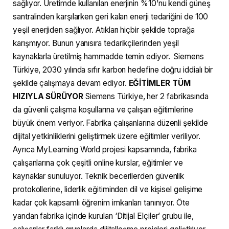
sağlıyor. Üretimde kullanılan enerjinin %10’nu kendi güneş
santralinden karşılarken geri kalan enerji tedariğini de 100
yeşil enerjiden sağlıyor. Atıkları hiçbir şekilde toprağa
karışmıyor. Bunun yanısıra tedarikçilerinden yeşil
kaynaklarla üretilmiş hammadde temin ediyor. Siemens
Türkiye, 2030 yılında sıfır karbon hedefine doğru iddialı bir
şekilde çalışmaya devam ediyor.
EĞİTİMLER TÜM
HIZIYLA SÜRÜYOR
Siemens Türkiye, her 2 fabrikasında
da güvenli çalışma koşullarına ve çalışan eğitimlerine
büyük önem veriyor. Fabrika çalışanlarına düzenli şekilde
dijital yetkinliklerini geliştirmek üzere eğitimler veriliyor.
Ayrıca MyLearning World projesi kapsamında, fabrika
çalışanlarına çok çeşitli online kurslar, eğitimler ve
kaynaklar sunuluyor. Teknik becerilerden güvenlik
protokollerine, liderlik eğitiminden dil ve kişisel gelişime
kadar çok kapsamlı öğrenim imkanları tanınıyor. Öte
yandan fabrika içinde kurulan ‘Ditijal Elçiler’ grubu ile,