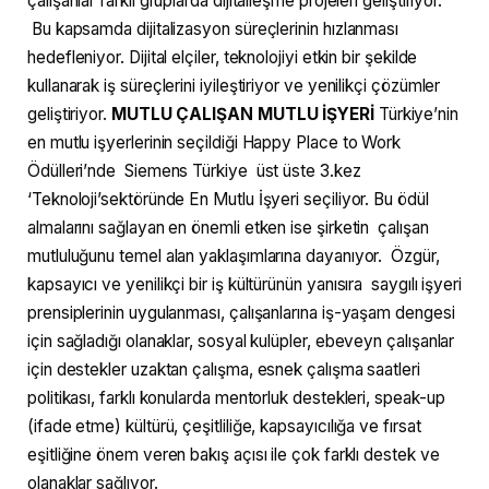
çalışanlar farklı gruplarda dijitalleşme projeleri geliştiriyor.
Bu kapsamda dijitalizasyon süreçlerinin hızlanması
hedefleniyor. Dijital elçiler, teknolojiyi etkin bir şekilde
kullanarak iş süreçlerini iyileştiriyor ve yenilikçi çözümler
geliştiriyor.
MUTLU ÇALIŞAN MUTLU İŞYERİ
Türkiye’nin
en mutlu işyerlerinin seçildiği Happy Place to Work
Ödülleri’nde Siemens Türkiye üst üste 3.kez
‘Teknoloji’sektöründe En Mutlu İşyeri seçiliyor. Bu ödül
almalarını sağlayan en önemli etken ise şirketin çalışan
mutluluğunu temel alan yaklaşımlarına dayanıyor. Özgür,
kapsayıcı ve yenilikçi bir iş kültürünün yanısıra saygılı işyeri
prensiplerinin uygulanması, çalışanlarına iş-yaşam dengesi
için sağladığı olanaklar, sosyal kulüpler, ebeveyn çalışanlar
için destekler uzaktan çalışma, esnek çalışma saatleri
politikası, farklı konularda mentorluk destekleri, speak-up
(ifade etme) kültürü, çeşitliliğe, kapsayıcılığa ve fırsat
eşitliğine önem veren bakış açısı ile çok farklı destek ve
olanaklar sağlıyor.