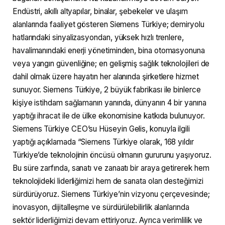
Endüstri, akıllı altyapılar, binalar, şebekeler ve ulaşım
alanlarında faaliyet gösteren Siemens Türkiye; demiryolu
hatlarındaki sinyalizasyondan, yüksek hızlı trenlere,
havalimanındaki enerji yönetiminden, bina otomasyonuna
veya yangın güvenliğine; en gelişmiş sağlık teknolojileri de
dahil olmak üzere hayatın her alanında şirketlere hizmet
sunuyor. Siemens Türkiye, 2 büyük fabrikası ile binlerce
kişiye istihdam sağlamanın yanında, dünyanın 4 bir yanına
yaptığı ihracat ile de ülke ekonomisine katkıda bulunuyor.
Siemens Türkiye CEO’su Hüseyin Gelis, konuyla ilgili
yaptığı açıklamada “Siemens Türkiye olarak, 168 yıldır
Türkiye’de teknolojinin öncüsü olmanın gururunu yaşıyoruz.
Bu süre zarfında, sanatı ve zanaatı bir araya getirerek hem
teknolojideki liderliğimizi hem de sanata olan desteğimizi
sürdürüyoruz. Siemens Türkiye’nin vizyonu çerçevesinde;
inovasyon, dijitalleşme ve sürdürülebilirlik alanlarında
sektör liderliğimizi devam ettiriyoruz. Ayrıca verimlilik ve