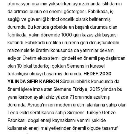
otomasyon oranının yükselirken aynı zamanda istihdamın
da artması bunun en önemli göstergesi. Fabrikada, iş
sağlığı ve güvenliği birinci öncelik olarak belirlenmiş
durumda. Bu konuda globalde en başarılı durumda olan
fabrikada, yakın dönemde 1000 gün kazasızlık başarısı
kutlandı. Fabrikada üretilen ürünlerin geri dönüştürülebilir
malzemelerle üretimi konusunda da yatırımlar devam
ediyor. Üretim ekosistemi içindeki en önemli paydaşlardan
olan 10 lokal tedarikçi çoktan Siemens’in küresel
tedarikçisi olmayı başarmış durumda.
HEDEF 2030
YILINDA SIFIR KARBON
Sürdürülebilirlik konusunda da
önemi işlere imza atan Siemens Türkiye, 2015 yılından bu
yana karbon ayak iziniz yüzde 71 oranında azaltmış
durumda. Avrupa’nın en modern üretim alanlarına sahip olan
Leed Gold sertifikasına sahip Siemens Türkiye Gebze
Fabrikası, doğal enerji kaynaklarını verimli şekilde
kullanarak enerji maliyetlerinden önemli ölçüde tasarruf