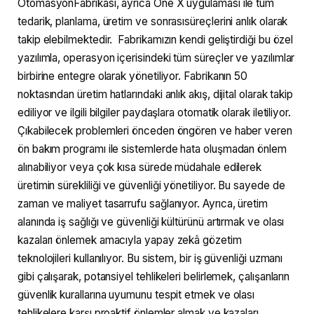
OtomasyonFabrikası, ayrıca One X uygulaması ile tüm
tedarik, planlama, üretim ve sonrasısüreçlerini anlık olarak
takip elebilmektedir. Fabrikamızın kendi geliştirdiği bu özel
yazılımla, operasyon içerisindeki tüm süreçler ve yazılımlar
birbirine entegre olarak yönetiliyor. Fabrikanın 50
noktasından üretim hatlarındaki anlık akış, dijital olarak takip
ediliyor ve ilgili bilgiler paydaşlara otomatik olarak iletiliyor.
Çıkabilecek problemleri önceden öngören ve haber veren
ön bakım programı ile sistemlerde hata oluşmadan önlem
alınabiliyor veya çok kısa sürede müdahale edilerek
üretimin sürekliliği ve güvenliği yönetiliyor. Bu sayede de
zaman ve maliyet tasarrufu sağlanıyor. Ayrıca, üretim
alanında iş sağlığı ve güvenliği kültürünü artırmak ve olası
kazaları önlemek amacıyla yapay zekâ gözetim
teknolojileri kullanılıyor. Bu sistem, bir iş güvenliği uzmanı
gibi çalışarak, potansiyel tehlikeleri belirlemek, çalışanların
güvenlik kurallarına uyumunu tespit etmek ve olası
tehlikelere karşı proaktif önlemler almak ve kazaları