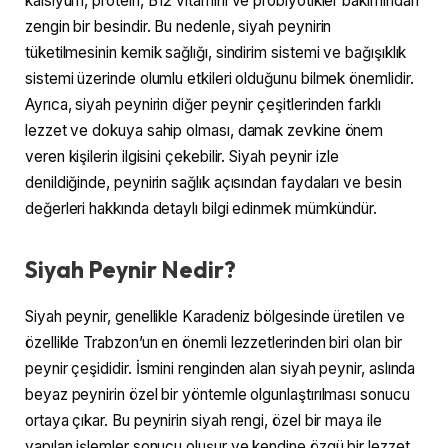
kalsiyum, protein, B12 vitamini ve probiyotikler bakımından
zengin bir besindir. Bu nedenle, siyah peynirin
tüketilmesinin kemik sağlığı, sindirim sistemi ve bağışıklık
sistemi üzerinde olumlu etkileri olduğunu bilmek önemlidir.
Ayrıca, siyah peynirin diğer peynir çeşitlerinden farklı
lezzet ve dokuya sahip olması, damak zevkine önem
veren kişilerin ilgisini çekebilir. Siyah peynir izle
denildiğinde, peynirin sağlık açısından faydaları ve besin
değerleri hakkında detaylı bilgi edinmek mümkündür.
Siyah Peynir Nedir?
Siyah peynir, genellikle Karadeniz bölgesinde üretilen ve
özellikle Trabzon’un en önemli lezzetlerinden biri olan bir
peynir çeşididir. İsmini renginden alan siyah peynir, aslında
beyaz peynirin özel bir yöntemle olgunlaştırılması sonucu
ortaya çıkar. Bu peynirin siyah rengi, özel bir maya ile
yapılan işlemler sonucu oluşur ve kendine özgü bir lezzet