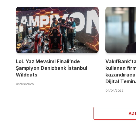
LoL Yaz Mevsimi Finali’nde
VakıfBank’t
Şampiyon Denizbank İstanbul
kullanan fir
Wildcats
kazandıracak
Dijital Temi
04/04/2025
04/04/2025
AD