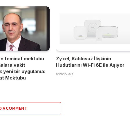
an teminat mektubu
Zyxel, Kablosuz İlişkinin
malara vakit
Hudutlarını Wi-Fi 6E ile Aşıyor
 yeni bir uygulama:
04/04/2025
nat Mektubu
D A COMMENT