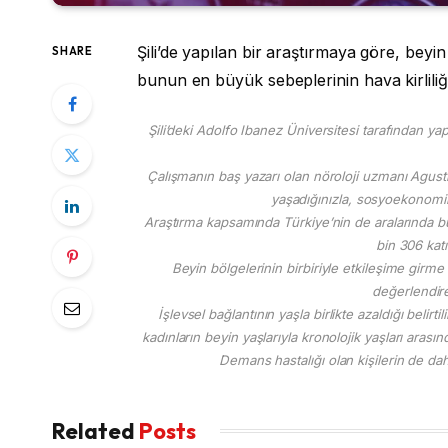
Şili’de yapılan bir araştırmaya göre, beyi
SHARE
bunun en büyük sebeplerinin hava kirliliği
Şili’deki Adolfo Ibanez Üniversitesi tarafından y
Çalışmanın baş yazarı olan nöroloji uzmanı Agustin
yaşadığınızla, sosyoekonomik s
Araştırma kapsamında Türkiye’nin de aralarında bul
bin 306 katı
Beyin bölgelerinin birbiriyle etkileşime girme
değerlendire
İşlevsel bağlantının yaşla birlikte azaldığı belir
kadınların beyin yaşlarıyla kronolojik yaşları arası
Demans hastalığı olan kişilerin de daha
Related
Posts