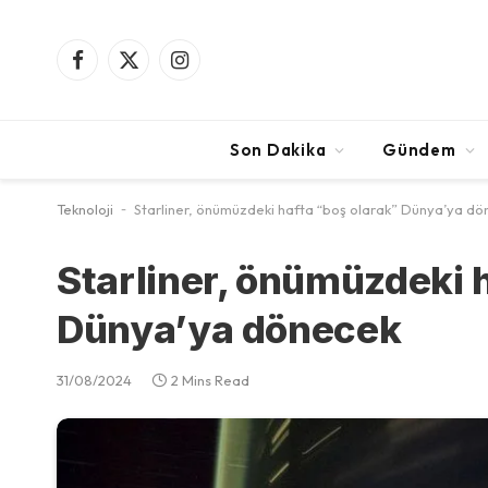
Facebook
X
Instagram
(Twitter)
Son Dakika
Gündem
Teknoloji
-
Starliner, önümüzdeki hafta “boş olarak” Dünya’ya d
Starliner, önümüzdeki 
Dünya’ya dönecek
31/08/2024
2 Mins Read