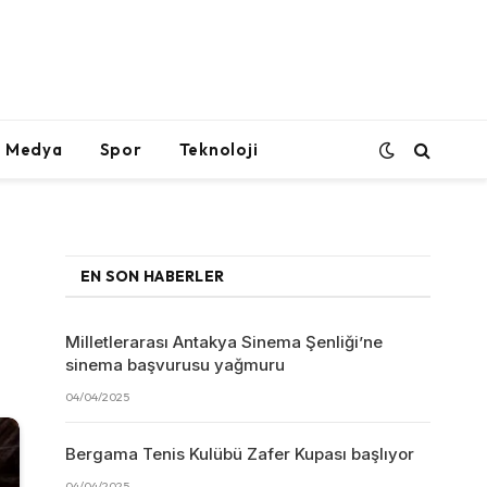
l Medya
Spor
Teknoloji
EN SON HABERLER
Milletlerarası Antakya Sinema Şenliği’ne
sinema başvurusu yağmuru
04/04/2025
Bergama Tenis Kulübü Zafer Kupası başlıyor
04/04/2025