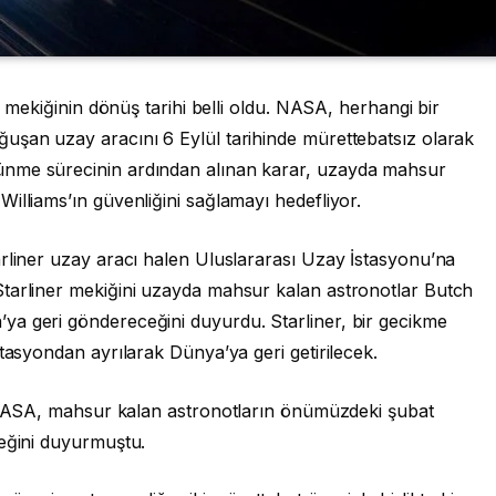
r mekiğinin dönüş tarihi belli oldu. NASA, herhangi bir
uşan uzay aracını 6 Eylül tarihinde mürettebatsız olarak
ünme sürecinin ardından alınan karar, uzayda mahsur
illiams’ın güvenliğini sağlamayı hedefliyor.
arliner uzay aracı halen Uluslararası Uzay İstasyonu’na
tarliner mekiğini uzayda mahsur kalan astronotlar Butch
a geri göndereceğini duyurdu. Starliner, bir gecikme
stasyondan ayrılarak Dünya’ya geri getirilecek.
SA, mahsur kalan astronotların önümüzdeki şubat
ceğini duyurmuştu.