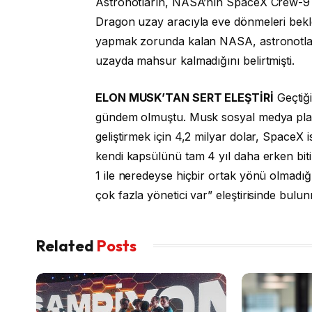
Astronotların, NASA’nın SpaceX Crew-9 gö
Dragon uzay aracıyla eve dönmeleri bekle
yapmak zorunda kalan NASA, astronotlar
uzayda mahsur kalmadığını belirtmişti.
ELON MUSK’TAN SERT ELEŞTİRİ
Geçtiğ
gündem olmuştu. Musk sosyal medya plat
geliştirmek için 4,2 milyar dolar, SpaceX
kendi kapsülünü tam 4 yıl daha erken bit
1 ile neredeyse hiçbir ortak yönü olmadığ
çok fazla yönetici var” eleştirisinde bulu
Related
Posts