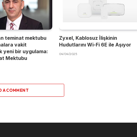
an teminat mektubu
Zyxel, Kablosuz İlişkinin
malara vakit
Hudutlarını Wi-Fi 6E ile Aşıyor
 yeni bir uygulama:
04/04/2025
nat Mektubu
D A COMMENT