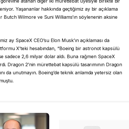
revine atanan diğer iki mürettebat üyesiyle birlikte bir
niyor. Yaşananlar hakkında geçtiğimiz ay bir açıklama
 Butch Wilmore ve Suni Williams’ın söylenenin aksine
imiz ay SpaceX CEO’su Elon Musk’ın açıklaması da
formu X’teki hesabından, “Boeing bir astronot kapsülü
 ise sadece 2,6 milyar dolar aldı. Buna rağmen SpaceX
irdi. Dragon 2’nin mürettebat kapsülü tasarımının Dragon
ını da unutmayın. Boeing’de teknik anlamda yetersiz olan
nmuştu.