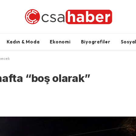
Kadın & Moda
Ekonomi
Biyografiler
Sosya
önecek
hafta “boş olarak”