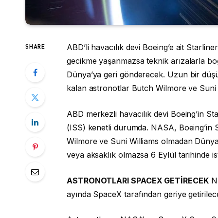
ABD’li havacılık devi Boeing’e ait Starline
SHARE
gecikme yaşanmazsa teknik arızalarla boğ
Dünya’ya geri gönderecek. Uzun bir düş
kalan astronotlar Butch Wilmore ve Suni W
ABD merkezli havacılık devi Boeing’in St
(ISS) kenetli durumda. NASA, Boeing’in S
Wilmore ve Suni Williams olmadan Dünya’y
veya aksaklık olmazsa 6 Eylül tarihinde i
ASTRONOTLARI SPACEX GETİRECEK
NA
ayında SpaceX tarafından geriye getirile