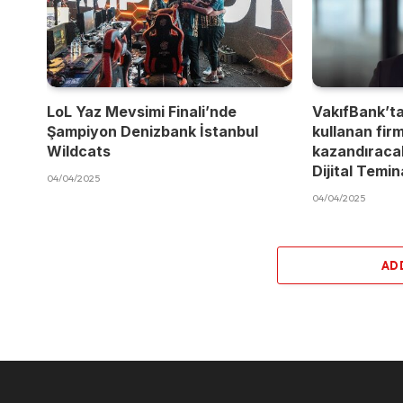
LoL Yaz Mevsimi Finali’nde
VakıfBank’t
Şampiyon Denizbank İstanbul
kullanan fir
Wildcats
kazandıracak
Dijital Temi
04/04/2025
04/04/2025
AD