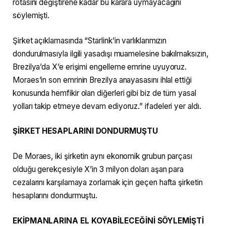
rotasını değiştirene kadar bu karara uymayacağını
söylemişti.
Şirket açıklamasında “Starlink’in varlıklarımızın
dondurulmasıyla ilgili yasadışı muamelesine bakılmaksızın,
Brezilya’da X’e erişimi engelleme emrine uyuyoruz.
Moraes’in son emrinin Brezilya anayasasını ihlal ettiği
konusunda hemfikir olan diğerleri gibi biz de tüm yasal
yolları takip etmeye devam ediyoruz.” ifadeleri yer aldı.
ŞİRKET HESAPLARINI DONDURMUŞTU
De Moraes, iki şirketin aynı ekonomik grubun parçası
olduğu gerekçesiyle X’in 3 milyon doları aşan para
cezalarını karşılamaya zorlamak için geçen hafta şirketin
hesaplarını dondurmuştu.
EKİPMANLARINA EL KOYABİLECEĞİNİ SÖYLEMİŞTİ