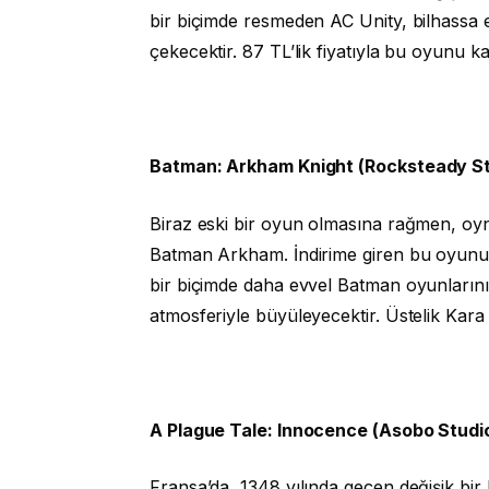
bir biçimde resmeden AC Unity, bilhassa e
çekecektir. 87 TL’lik fiyatıyla bu oyunu k
Batman: Arkham Knight (Rocksteady St
Biraz eski bir oyun olmasına rağmen, oyna
Batman Arkham. İndirime giren bu oyunu i
bir biçimde daha evvel Batman oyunlarını
atmosferiyle büyüleyecektir. Üstelik Kara
A Plague Tale: Innocence (Asobo Studi
Fransa’da, 1348 yılında geçen değişik bi