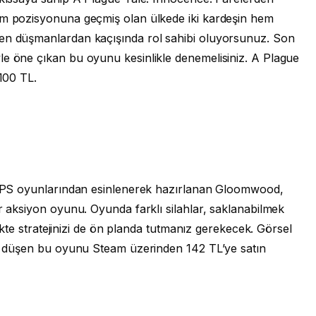
rm pozisyonuna geçmiş olan ülkede iki kardeşin hem
yen düşmanlardan kaçışında rol sahibi oluyorsunuz. Son
le öne çıkan bu oyunu kesinlikle denemelisiniz. A Plague
 100 TL.
i FPS oyunlarından esinlenerek hazırlanan Gloomwood,
ir aksiyon oyunu. Oyunda farklı silahlar, saklanabilmek
rlikte stratejinizi de ön planda tutmanız gerekecek. Görsel
ere düşen bu oyunu Steam üzerinden 142 TL’ye satın