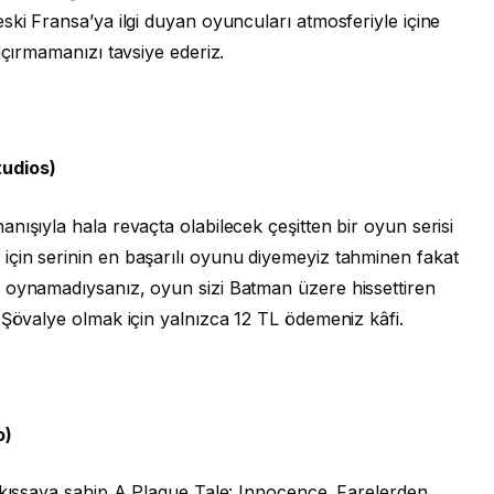
ski Fransa’ya ilgi duyan oyuncuları atmosferiyle içine
açırmamanızı tavsiye ederiz.
udios)
nışıyla hala revaçta olabilecek çeşitten bir oyun serisi
çin serinin en başarılı oyunu diyemeyiz tahminen fakat
 oynamadıysanız, oyun sizi Batman üzere hissettiren
 Şövalye olmak için yalnızca 12 TL ödemeniz kâfi.
o)
r kıssaya sahip A Plague Tale: Innocence. Farelerden