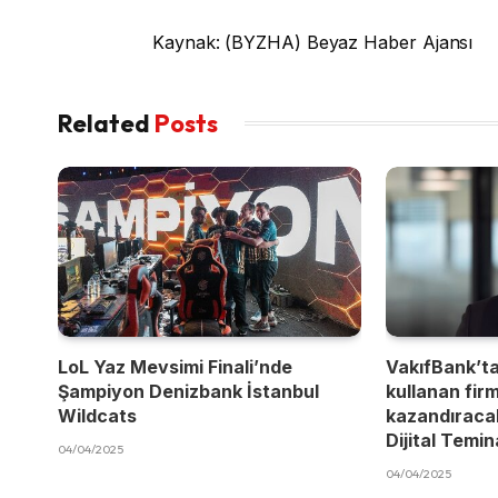
Kaynak: (BYZHA) Beyaz Haber Ajansı
Related
Posts
LoL Yaz Mevsimi Finali’nde
VakıfBank’t
Şampiyon Denizbank İstanbul
kullanan fir
Wildcats
kazandıracak
Dijital Temi
04/04/2025
04/04/2025