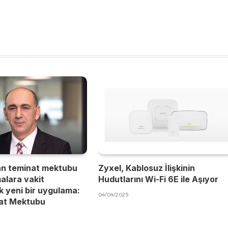
an teminat mektubu
Zyxel, Kablosuz İlişkinin
malara vakit
Hudutlarını Wi-Fi 6E ile Aşıyor
 yeni bir uygulama:
04/04/2025
nat Mektubu