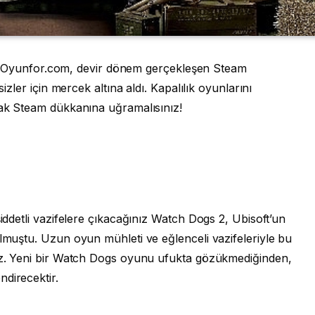
hiniz Oyunfor.com, devir dönem gerçekleşen Steam
sizler için mercek altına aldı. Kapalılık oyunlarını
ucak Steam dükkanına uğramalısınız!
şiddetli vazifelere çıkacağınız Watch Dogs 2, Ubisoft’un
olmuştu. Uzun oyun mühleti ve eğlenceli vazifeleriyle bu
niz. Yeni bir Watch Dogs oyunu ufukta gözükmediğinden,
direcektir.