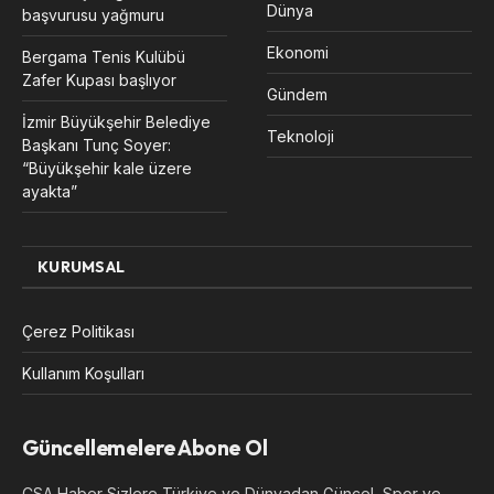
Dünya
başvurusu yağmuru
Ekonomi
Bergama Tenis Kulübü
Zafer Kupası başlıyor
Gündem
İzmir Büyükşehir Belediye
Teknoloji
Başkanı Tunç Soyer:
“Büyükşehir kale üzere
ayakta”
KURUMSAL
Çerez Politikası
Kullanım Koşulları
Güncellemelere Abone Ol
CSA Haber Sizlere Türkiye ve Dünyadan Güncel, Spor ve