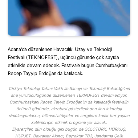
Adana’da düzenlenen Havacılık, Uzay ve Teknoloji
Festivali (TEKNOFEST), üçüncü gününde çok sayıda
etkinlikle devam edecek. Festivale bugün Cumhurbaşkanı
Recep Tayyip Erdoğan da katılacak.
Türkiye Teknoloji Takımı Vakfı ile Sanayi ve Teknoloji Bakanlığı’nın
ana yürütücülüğünde düzenlenen TEKNOFEST devam ediyor.
Cumhurbaşkanı Recep Tayyip Erdoğan’ın da katılacağı festivalin
üçüncü gününde, akrobasi gösterilerinden ileri teknoloji
simülasyonlarına, bilimsel atölyeler ve sergilere kadar her yaştan
katılımcı için etkinlik programı yer alacak.
Ziyaretçiler, dün olduğu gibi bugün de SOLOTÜRK, HÜRKUŞ,
HÜRJET, Bayraktar Akıncı, Bayraktar TB3, Jandarma Çelik