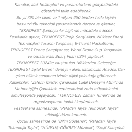
Kanatlar, atak helikopteri ve paramotorların gökyüzündeki
gösterisini takip edebilecek.
Bu yıl 790 bin takım ve 1 milyon 650 binden fazla kişinin
başvurduğu teknoloji yarışmalarında dereceye girenler,
TEKNOFEST Şampiyonlar Ligi’nde mücadele edecek.
Festivalde ayrıca, TEKNOFEST Proje Sergi Alanı, Nükleer Enerji
Teknolojileri Tasarım Yarışması, E-Ticaret Hackathonu,
TEKNOFEST Drone Şampiyonası, World Drone Cup Yarışmaları
ve Uluslararası Buluş Fuarı (ISIF) yapılacak.
TEKNOFEST 2024’te oluşturulan “Köklerden Geleceğe:
TEKNOFEST Dijital Evren” deneyim alanı, katılımcıları Anadolu’dan
çıkan bilim insanlarının izinde dijital yolculuğa götürecek.
Katılımcılar, “Zaferin İzinde: Çanakkale Dijital Deneyim Alanı”nda
Mehmetçiğin Çanakkale cephesindeki zorlu mücadelesini
simülasyonda yaşayacak, “TEKNOFEST Zaman Tüneli”nde de
organizasyonun tarihini keşfedecek.
Festival ana sahnesinde, “Rafadan Tayfa Teknolojik Tayfa”
etkinliği düzenlenecek.
Çocuk sahnesinde de “Bilim Gösterisi”, “Rafadan Tayfa
Teknolojik Tayfa”, “HÜRKUŞ-GÖKBEY Müzikali”, “Keşif Kampüsü