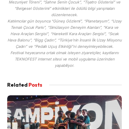
Mezuniyet Töreni”, “Sahne Senin Çocuk”, “Tiyatro Gösterisi” ve
“Belgesel Gösterimi” etkinlikleri ile ödüllü bilgi yarışmaları
düzenlenecek.
Katılımcılar gün boyunca “Güneş Gözlemi”, “Planetaryum”, “Uzay
Temalı Çocuk Parkı”, “Simülasyon Deneyim Alanları”, “Kara ve
Hava Araçları Sergisi”, “Hareketli Kara Araçları Sergisi”, “Sıcak
Hava Balonu”, “Bigg Çadırı”, “Türkiye’nin İnsanlı İlk Uzay Misyonu
Çadırı” ve “Pedallı Uçuş Etkinliği”ni deneyimleyebilecek.
Festival heyecanına ortak olmak isteyen ziyaretçiler, kayıtlarını
TEKNOFEST internet sitesi ve mobil uygulama üzerinden
yapabiliyor.
Related
Posts