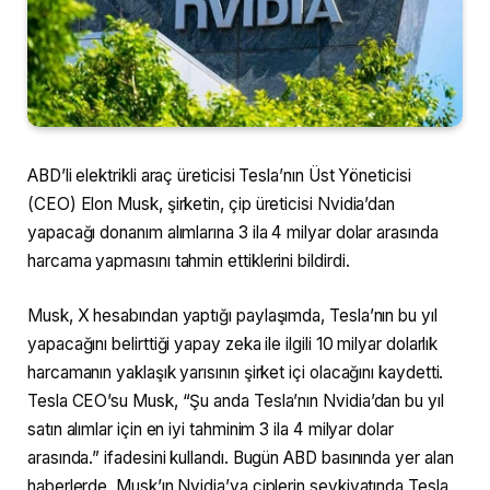
ABD’li elektrikli araç üreticisi Tesla’nın Üst Yöneticisi
(CEO) Elon Musk, şirketin, çip üreticisi Nvidia’dan
yapacağı donanım alımlarına 3 ila 4 milyar dolar arasında
harcama yapmasını tahmin ettiklerini bildirdi.
Musk, X hesabından yaptığı paylaşımda, Tesla’nın bu yıl
yapacağını belirttiği yapay zeka ile ilgili 10 milyar dolarlık
harcamanın yaklaşık yarısının şirket içi olacağını kaydetti.
Tesla CEO’su Musk, “Şu anda Tesla’nın Nvidia’dan bu yıl
satın alımlar için en iyi tahminim 3 ila 4 milyar dolar
arasında.” ifadesini kullandı. Bugün ABD basınında yer alan
haberlerde, Musk’ın Nvidia’ya çiplerin sevkiyatında Tesla