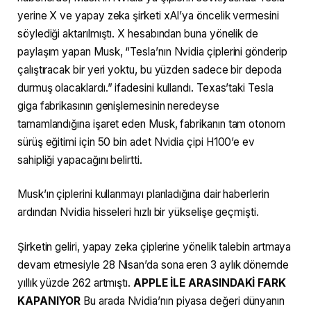
yerine X ve yapay zeka şirketi xAI’ya öncelik vermesini
söylediği aktarılmıştı. X hesabından buna yönelik de
paylaşım yapan Musk, “Tesla’nın Nvidia çiplerini gönderip
çalıştıracak bir yeri yoktu, bu yüzden sadece bir depoda
durmuş olacaklardı.” ifadesini kullandı. Texas’taki Tesla
giga fabrikasının genişlemesinin neredeyse
tamamlandığına işaret eden Musk, fabrikanın tam otonom
sürüş eğitimi için 50 bin adet Nvidia çipi H100’e ev
sahipliği yapacağını belirtti.
Musk’ın çiplerini kullanmayı planladığına dair haberlerin
ardından Nvidia hisseleri hızlı bir yükselişe geçmişti.
Şirketin geliri, yapay zeka çiplerine yönelik talebin artmaya
devam etmesiyle 28 Nisan’da sona eren 3 aylık dönemde
yıllık yüzde 262 artmıştı.
APPLE İLE ARASINDAKİ FARK
KAPANIYOR
Bu arada Nvidia’nın piyasa değeri dünyanın