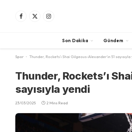
Facebook
X
Instagram
(Twitter)
Son Dakika
Gündem
Spor
-
Thunder, Rockets’ı Shai Gilgeous-Alexander’ın 51 sayısıyla
Thunder, Rockets’ı Sha
sayısıyla yendi
23/03/2025
2 Mins Read