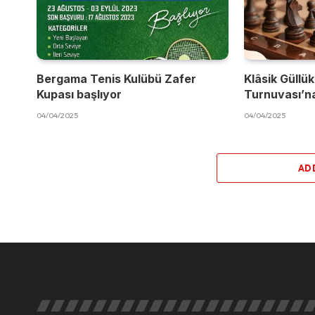
Bergama Tenis Kulübü Zafer
Klâsik Güllük
Kupası başlıyor
Turnuvası’na
04/04/2025
04/04/2025
AD