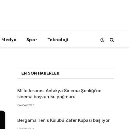
l Medya
Spor
Teknoloji
EN SON HABERLER
Milletlerarası Antakya Sinema Şenliği’ne
sinema başvurusu yağmuru
04/04/2025
Bergama Tenis Kulübü Zafer Kupası başlıyor
04/04/2025