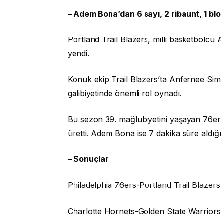
– Adem Bona’dan 6 sayı, 2 ribaunt, 1 blo
Portland Trail Blazers, milli basketbolcu
yendi.
Konuk ekip Trail Blazers’ta Anfernee Si
galibiyetinde önemli rol oynadı.
Bu sezon 39. mağlubiyetini yaşayan 76e
üretti. Adem Bona ise 7 dakika süre aldığı
– Sonuçlar
Philadelphia 76ers-Portland Trail Blazers
Charlotte Hornets-Golden State Warriors: