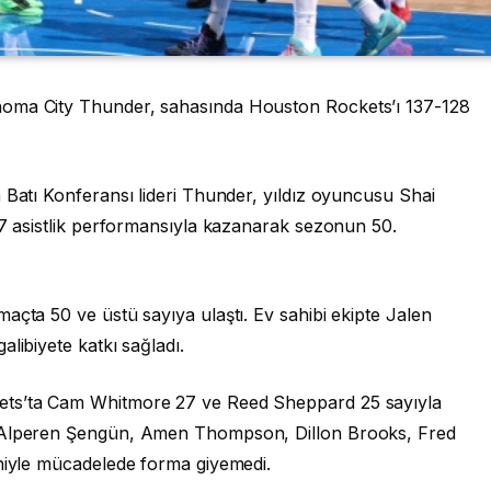
homa City Thunder, sahasında Houston Rockets’ı 137-128
 Batı Konferansı lideri Thunder, yıldız oyuncusu Shai
 7 asistlik performansıyla kazanarak sezonun 50.
açta 50 ve üstü sayıya ulaştı. Ev sahibi ekipte Jalen
libiyete katkı sağladı.
ets’ta Cam Whitmore 27 ve Reed Sheppard 25 sayıyla
u Alperen Şengün, Amen Thompson, Dillon Brooks, Fred
eniyle mücadelede forma giyemedi.