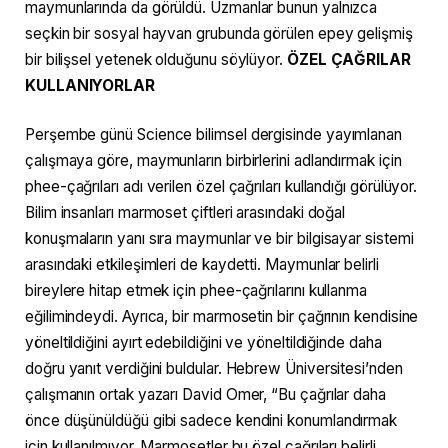
maymunlarında da görüldü. Uzmanlar bunun yalnızca
seçkin bir sosyal hayvan grubunda görülen epey gelişmiş
bir bilişsel yetenek olduğunu söylüyor.
ÖZEL ÇAĞRILAR
KULLANIYORLAR
Perşembe günü Science bilimsel dergisinde yayımlanan
çalışmaya göre, maymunların birbirlerini adlandırmak için
phee-çağrıları adı verilen özel çağrıları kullandığı görülüyor.
Bilim insanları marmoset çiftleri arasındaki doğal
konuşmaların yanı sıra maymunlar ve bir bilgisayar sistemi
arasındaki etkileşimleri de kaydetti. Maymunlar belirli
bireylere hitap etmek için phee-çağrılarını kullanma
eğilimindeydi. Ayrıca, bir marmosetin bir çağrının kendisine
yöneltildiğini ayırt edebildiğini ve yöneltildiğinde daha
doğru yanıt verdiğini buldular. Hebrew Üniversitesi’nden
çalışmanın ortak yazarı David Omer, “Bu çağrılar daha
önce düşünüldüğü gibi sadece kendini konumlandırmak
için kullanılmıyor. Marmosetler bu özel çağrıları belirli