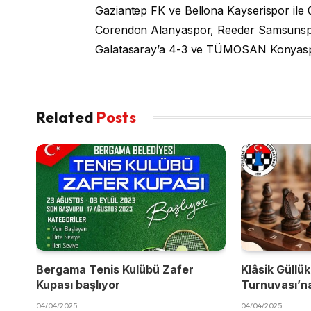
Gaziantep FK ve Bellona Kayserispor ile 
Corendon Alanyaspor, Reeder Samsunspor
Galatasaray’a 4-3 ve TÜMOSAN Konyaspo
Related
Posts
Bergama Tenis Kulübü Zafer
Klâsik Güllük
Kupası başlıyor
Turnuvası’na
04/04/2025
04/04/2025