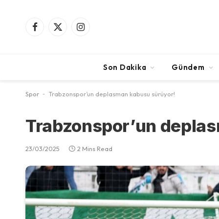
Facebook
X
Instagram
(Twitter)
Son Dakika
Gündem
Spor
-
Trabzonspor’un deplasman kabusu sürüyor!
Trabzonspor’un deplas
23/03/2025
2 Mins Read