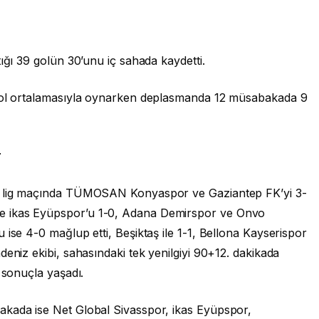
ığı 39 golün 30’unu iç sahada kaydetti.
 gol ortalamasıyla oynarken deplasmanda 12 müsabakada 9
r
12 lig maçında TÜMOSAN Konyaspor ve Gaziantep FK’yi 3-
e ikas Eyüpspor’u 1-0, Adana Demirspor ve Onvo
 ise 4-0 mağlup etti, Beşiktaş ile 1-1, Bellona Kayserispor
eniz ekibi, sahasındaki tek yenilgiyi 90+12. dakikada
k sonuçla yaşadı.
akada ise Net Global Sivasspor, ikas Eyüpspor,