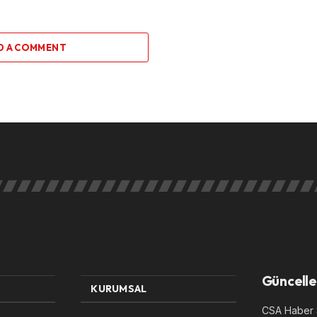
D A COMMENT
Güncelle
KURUMSAL
CSA Haber S