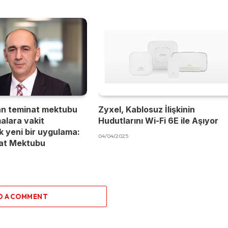
an teminat mektubu
Zyxel, Kablosuz İlişkinin
malara vakit
Hudutlarını Wi-Fi 6E ile Aşıyor
 yeni bir uygulama:
04/04/2025
nat Mektubu
D A COMMENT