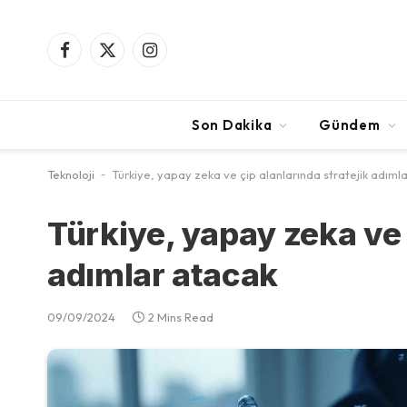
Facebook
X
Instagram
(Twitter)
Son Dakika
Gündem
Teknoloji
-
Türkiye, yapay zeka ve çip alanlarında stratejik adıml
Türkiye, yapay zeka ve 
adımlar atacak
09/09/2024
2 Mins Read