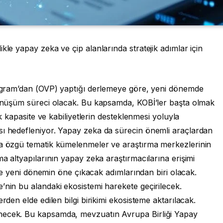
kle yapay zeka ve çip alanlarında stratejik adımlar için
Program’dan (OVP) yaptığı derlemeye göre, yeni dönemde
 dönüşüm süreci olacak. Bu kapsamda, KOBİ’ler başta olmak
ik kapasite ve kabiliyetlerin desteklenmesi yoluyla
sı hedefleniyor. Yapay zeka da sürecin önemli araçlardan
na özgü tematik kümelenmeler ve araştırma merkezlerinin
ma altyapılarının yapay zeka araştırmacılarına erişimi
i de yeni dönemin öne çıkacak adımlarından biri olacak.
’nin bu alandaki ekosistemi harekete geçirilecek.
rden elde edilen bilgi birikimi ekosisteme aktarılacak.
necek. Bu kapsamda, mevzuatın Avrupa Birliği Yapay