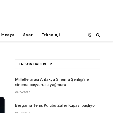
l Medya
Spor
Teknoloji
EN SON HABERLER
Milletlerarası Antakya Sinema Şenliği’ne
sinema başvurusu yağmuru
04/04/2025
Bergama Tenis Kulübü Zafer Kupası başlıyor
04/04/2025