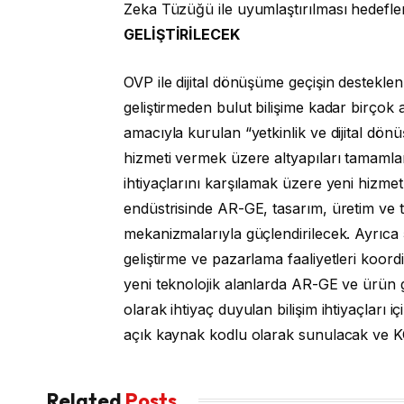
Zeka Tüzüğü ile uyumlaştırılması hedefle
GELİŞTİRİLECEK
OVP ile dijital dönüşüme geçişin destekl
geliştirmeden bulut bilişime kadar birçok a
amacıyla kurulan “yetkinlik ve dijital dön
hizmeti vermek üzere altyapıları tamamlan
ihtiyaçlarını karşılamak üzere yeni hizmetl
endüstrisinde AR-GE, tasarım, üretim ve tic
mekanizmalarıyla güçlendirilecek. Ayrıca
geliştirme ve pazarlama faaliyetleri koor
yeni teknolojik alanlarda AR-GE ve ürün ge
olarak ihtiyaç duyulan bilişim ihtiyaçları i
açık kaynak kodlu olarak sunulacak ve KO
Related
Posts