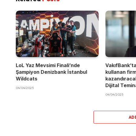
LoL Yaz Mevsimi Finali’nde
VakıfBank’t
Şampiyon Denizbank İstanbul
kullanan fir
Wildcats
kazandıracak
Dijital Temi
04/04/2025
04/04/2025
AD