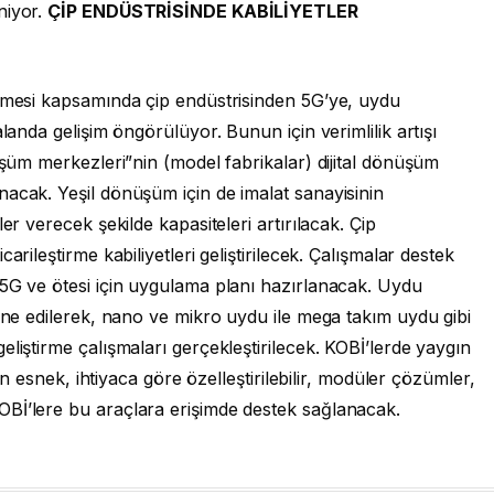
niyor.
ÇİP ENDÜSTRİSİNDE KABİLİYETLER
enmesi kapsamında çip endüstrisinden 5G’ye, uydu
landa gelişim öngörülüyor. Bunun için verimlilik artışı
üşüm merkezleri”nin (model fabrikalar) dijital dönüşüm
acak. Yeşil dönüşüm için de imalat sanayisinin
er verecek şekilde kapasiteleri artırılacak. Çip
arileştirme kabiliyetleri geliştirilecek. Çalışmalar destek
 5G ve ötesi için uygulama planı hazırlanacak. Uydu
dine edilerek, nano ve mikro uydu ile mega takım uydu gibi
liştirme çalışmaları gerçekleştirilecek. KOBİ’lerde yaygın
çin esnek, ihtiyaca göre özelleştirilebilir, modüler çözümler,
Bİ’lere bu araçlara erişimde destek sağlanacak.