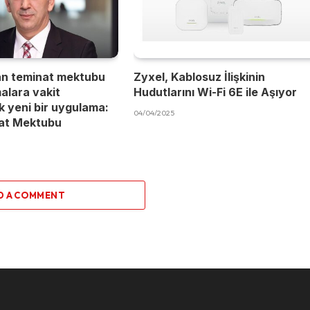
an teminat mektubu
Zyxel, Kablosuz İlişkinin
malara vakit
Hudutlarını Wi-Fi 6E ile Aşıyor
 yeni bir uygulama:
04/04/2025
nat Mektubu
D A COMMENT