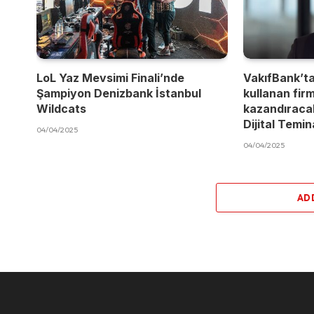
LoL Yaz Mevsimi Finali’nde
VakıfBank’t
Şampiyon Denizbank İstanbul
kullanan fir
Wildcats
kazandıracak
Dijital Temi
04/04/2025
04/04/2025
AD