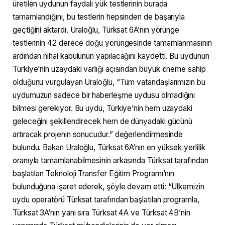
üretilen uydunun faydalı yük testlerinin burada
tamamlandığını, bu testlerin hepsinden de başarıyla
geçtiğini aktardı. Uraloğlu, Türksat 6A’nın yörünge
testlerinin 42 derece doğu yörüngesinde tamamlanmasının
ardından nihai kabulünün yapılacağını kaydetti. Bu uydunun
Türkiye’nin uzaydaki varlığı açısından büyük öneme sahip
olduğunu vurgulayan Uraloğlu, “Tüm vatandaşlarımızın bu
uydumuzun sadece bir haberleşme uydusu olmadığını
bilmesi gerekiyor. Bu uydu, Türkiye’nin hem uzaydaki
geleceğini şekillendirecek hem de dünyadaki gücünü
artıracak projenin sonucudur.” değerlendirmesinde
bulundu. Bakan Uraloğlu, Türksat 6A’nın en yüksek yerlilik
oranıyla tamamlanabilmesinin arkasında Türksat tarafından
başlatılan Teknoloji Transfer Eğitim Programı’nın
bulunduğuna işaret ederek, şöyle devam etti: “Ülkemizin
uydu operatörü Türksat tarafından başlatılan programla,
Türksat 3A’nın yanı sıra Türksat 4A ve Türksat 4B’nin