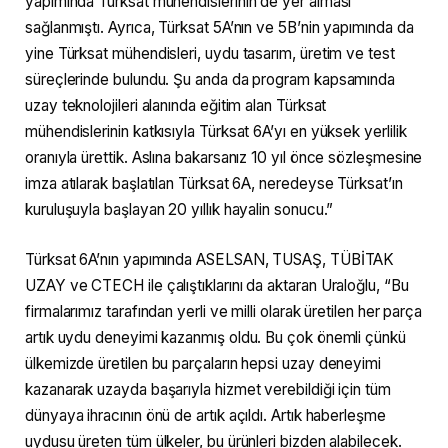
yapımında Türksat mühendislerinin de yer alması
sağlanmıştı. Ayrıca, Türksat 5A’nın ve 5B’nin yapımında da
yine Türksat mühendisleri, uydu tasarım, üretim ve test
süreçlerinde bulundu. Şu anda da program kapsamında
uzay teknolojileri alanında eğitim alan Türksat
mühendislerinin katkısıyla Türksat 6A’yı en yüksek yerlilik
oranıyla ürettik. Aslına bakarsanız 10 yıl önce sözleşmesine
imza atılarak başlatılan Türksat 6A, neredeyse Türksat’ın
kuruluşuyla başlayan 20 yıllık hayalin sonucu.”
Türksat 6A’nın yapımında ASELSAN, TUSAŞ, TÜBİTAK
UZAY ve CTECH ile çalıştıklarını da aktaran Uraloğlu, “Bu
firmalarımız tarafından yerli ve milli olarak üretilen her parça
artık uydu deneyimi kazanmış oldu. Bu çok önemli çünkü
ülkemizde üretilen bu parçaların hepsi uzay deneyimi
kazanarak uzayda başarıyla hizmet verebildiği için tüm
dünyaya ihracının önü de artık açıldı. Artık haberleşme
uydusu üreten tüm ülkeler, bu ürünleri bizden alabilecek.