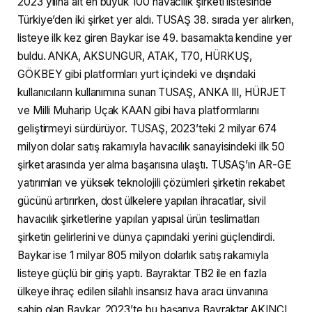
2023 yılına ait en büyük 100 havacılık şirketi listesinde
Türkiye’den iki şirket yer aldı. TUSAŞ 38. sırada yer alırken,
listeye ilk kez giren Baykar ise 49. basamakta kendine yer
buldu. ANKA, AKSUNGUR, ATAK, T70, HÜRKUŞ,
GÖKBEY gibi platformları yurt içindeki ve dışındaki
kullanıcıların kullanımına sunan TUSAŞ, ANKA III, HÜRJET
ve Milli Muharip Uçak KAAN gibi hava platformlarını
geliştirmeyi sürdürüyor. TUSAŞ, 2023’teki 2 milyar 674
milyon dolar satış rakamıyla havacılık sanayisindeki ilk 50
şirket arasında yer alma başarısına ulaştı. TUSAŞ’ın AR-GE
yatırımları ve yüksek teknolojili çözümleri şirketin rekabet
gücünü artırırken, dost ülkelere yapılan ihracatlar, sivil
havacılık şirketlerine yapılan yapısal ürün teslimatları
şirketin gelirlerini ve dünya çapındaki yerini güçlendirdi.
Baykar ise 1 milyar 805 milyon dolarlık satış rakamıyla
listeye güçlü bir giriş yaptı. Bayraktar TB2 ile en fazla
ülkeye ihraç edilen silahlı insansız hava aracı ünvanına
sahip olan Baykar, 2023’te bu başarıya Bayraktar AKINCI