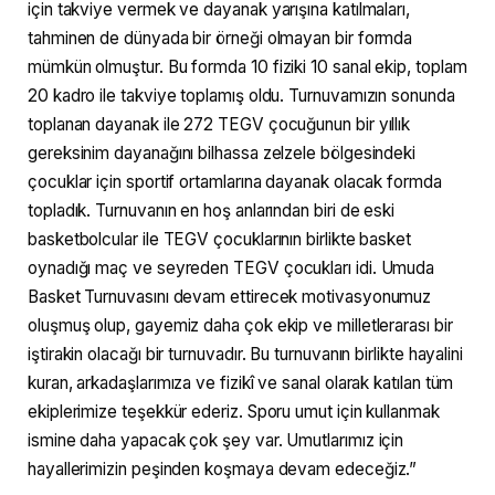
için takviye vermek ve dayanak yarışına katılmaları,
tahminen de dünyada bir örneği olmayan bir formda
mümkün olmuştur. Bu formda 10 fiziki 10 sanal ekip, toplam
20 kadro ile takviye toplamış oldu. Turnuvamızın sonunda
toplanan dayanak ile 272 TEGV çocuğunun bir yıllık
gereksinim dayanağını bilhassa zelzele bölgesindeki
çocuklar için sportif ortamlarına dayanak olacak formda
topladık. Turnuvanın en hoş anlarından biri de eski
basketbolcular ile TEGV çocuklarının birlikte basket
oynadığı maç ve seyreden TEGV çocukları idi. Umuda
Basket Turnuvasını devam ettirecek motivasyonumuz
oluşmuş olup, gayemiz daha çok ekip ve milletlerarası bir
iştirakin olacağı bir turnuvadır. Bu turnuvanın birlikte hayalini
kuran, arkadaşlarımıza ve fizikî ve sanal olarak katılan tüm
ekiplerimize teşekkür ederiz. Sporu umut için kullanmak
ismine daha yapacak çok şey var. Umutlarımız için
hayallerimizin peşinden koşmaya devam edeceğiz.”