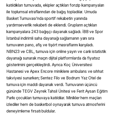
katıldıkları turnuvada, ekipler açtıkları fonzip kampanyaları
ile toplumsal etraflarından de bağış topladılar. Umuda
Basket Turnuvası’nda sportif rekabetin yanında
yardımseverlik rekabeti de eklendi. Grupların açtıkları
kampanyalara 243 bağışçı dayanak sağladı. İBB ve Spor
İstanbul indirimli saha dayanağı sağlamanın yanı sıra
turnuvanın pano, afiş ve tişört masraflarını karşıladı.
NBN23 ve CBL, turnuva için online yayın ve canlı istatistik
dayanağı sunarak maçın dijital platformlarda da fiyatsız
gösterimini gerçekleştirdi. Ayrıca Koç Üniversitesi
Hastanesi ve Apex Encore miniklere ambulans ve sıhhat
takviyesi sunarken; Sentez Filo ve Bodrum Yaz Otel de
turnuva için maddi dayanak verdi. Turnuvanın üçüncü
gününde TEGV Zeyrek Tahsil Ünitesi ve Ferit Aysan Eğitim
Parkı çocukları turnuvaya katıldılar. Minikler hem maçları
izlediler hem de basketbol oynayarak turnuva atmosferini
deneyimleme fırsatı buldular.