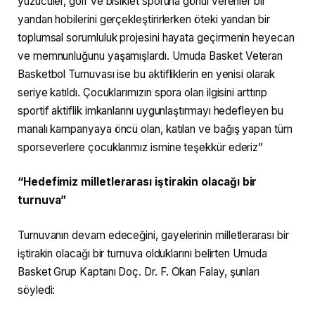
yüzücüler, golf ve bisiklet sporuna gönül verenler bir
yandan hobilerini gerçekleştirirlerken öteki yandan bir
toplumsal sorumluluk projesini hayata geçirmenin heyecan
ve memnunluğunu yaşamışlardı. Umuda Basket Veteran
Basketbol Turnuvası ise bu aktifliklerin en yenisi olarak
seriye katıldı. Çocuklarımızın spora olan ilgisini arttırıp
sportif aktiflik imkanlarını uygunlaştırmayı hedefleyen bu
manalı kampanyaya öncü olan, katılan ve bağış yapan tüm
sporseverlere çocuklarımız ismine teşekkür ederiz”
“Hedefimiz milletlerarası iştirakin olacağı bir
turnuva”
Turnuvanın devam edeceğini, gayelerinin milletlerarası bir
iştirakin olacağı bir turnuva olduklarını belirten Umuda
Basket Grup Kaptanı Doç. Dr. F. Okan Falay, şunları
söyledi: