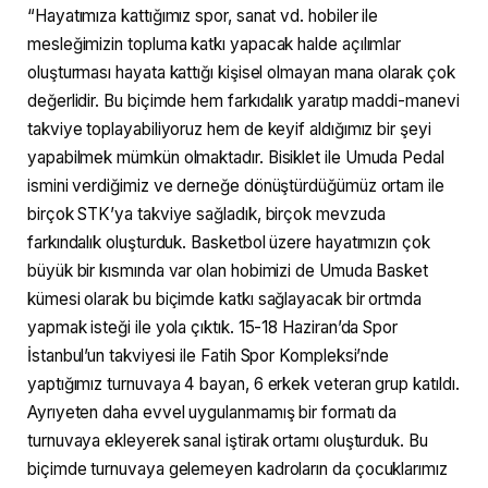
“Hayatımıza kattığımız spor, sanat vd. hobiler ile
mesleğimizin topluma katkı yapacak halde açılımlar
oluşturması hayata kattığı kişisel olmayan mana olarak çok
değerlidir. Bu biçimde hem farkıdalık yaratıp maddi-manevi
takviye toplayabiliyoruz hem de keyif aldığımız bir şeyi
yapabilmek mümkün olmaktadır. Bisiklet ile Umuda Pedal
ismini verdiğimiz ve derneğe dönüştürdüğümüz ortam ile
birçok STK’ya takviye sağladık, birçok mevzuda
farkındalık oluşturduk. Basketbol üzere hayatımızın çok
büyük bir kısmında var olan hobimizi de Umuda Basket
kümesi olarak bu biçimde katkı sağlayacak bir ortmda
yapmak isteği ile yola çıktık. 15-18 Haziran’da Spor
İstanbul’un takviyesi ile Fatih Spor Kompleksi’nde
yaptığımız turnuvaya 4 bayan, 6 erkek veteran grup katıldı.
Ayrıyeten daha evvel uygulanmamış bir formatı da
turnuvaya ekleyerek sanal iştirak ortamı oluşturduk. Bu
biçimde turnuvaya gelemeyen kadroların da çocuklarımız