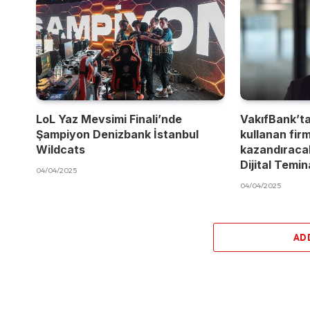
LoL Yaz Mevsimi Finali’nde
VakıfBank’t
Şampiyon Denizbank İstanbul
kullanan fir
Wildcats
kazandıracak
Dijital Temi
04/04/2025
04/04/2025
AD