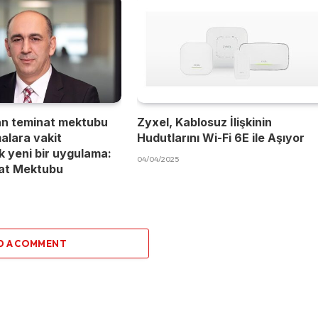
an teminat mektubu
Zyxel, Kablosuz İlişkinin
malara vakit
Hudutlarını Wi-Fi 6E ile Aşıyor
 yeni bir uygulama:
04/04/2025
nat Mektubu
D A COMMENT