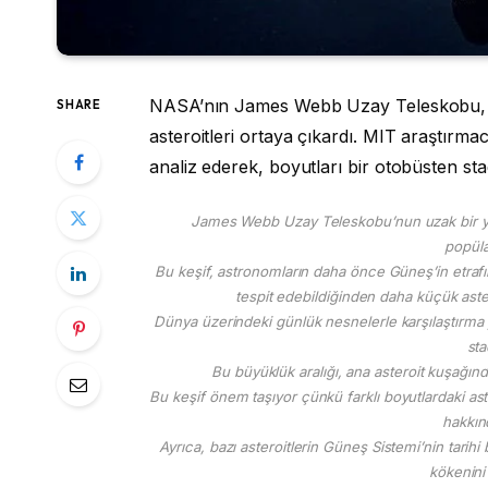
NASA’nın James Webb Uzay Teleskobu, uz
SHARE
asteroitleri ortaya çıkardı. MIT araştırma
analiz ederek, boyutları bir otobüsten sta
James Webb Uzay Teleskobu’nun uzak bir yıldız
popüla
Bu keşif, astronomların daha önce Güneş’in etrafı
tespit edebildiğinden daha küçük astero
Dünya üzerindeki günlük nesnelerle karşılaştırma y
sta
Bu büyüklük aralığı, ana asteroit kuşağın
Bu keşif önem taşıyor çünkü farklı boyutlardaki ast
hakkınd
Ayrıca, bazı asteroitlerin Güneş Sistemi’nin tari
kökenini