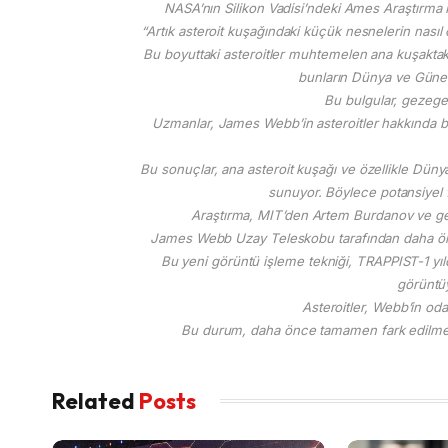
NASA’nın Silikon Vadisi’ndeki Ames Araştırma 
“Artık asteroit kuşağındaki küçük nesnelerin nasıl 
Bu boyuttaki asteroitler muhtemelen ana kuşaktaki
bunların Dünya ve Güne
Bu bulgular, gezege
Uzmanlar, James Webb’in asteroitler hakkında bilg
Bu sonuçlar, ana asteroit kuşağı ve özellikle Dünya
sunuyor. Böylece potansiyel f
Araştırma, MIT’den Artem Burdanov ve gez
James Webb Uzay Teleskobu tarafından daha önce ü
Bu yeni görüntü işleme tekniği, TRAPPIST-1 yıld
görüntüy
Asteroitler, Webb’in odak
Bu durum, daha önce tamamen fark edilmem
Related
Posts