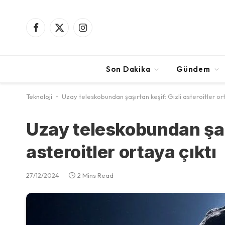
Facebook
X
Instagram
(Twitter)
Son Dakika
Gündem
Teknoloji
-
Uzay teleskobundan şaşırtan keşif: Gizli asteroitler ort
Uzay teleskobundan şaşı
asteroitler ortaya çıktı
27/12/2024
2 Mins Read