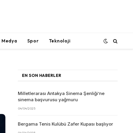
l Medya
Spor
Teknoloji
EN SON HABERLER
Milletlerarası Antakya Sinema Şenliği’ne
sinema başvurusu yağmuru
04/04/2025
Bergama Tenis Kulübü Zafer Kupası başlıyor
04/04/2025