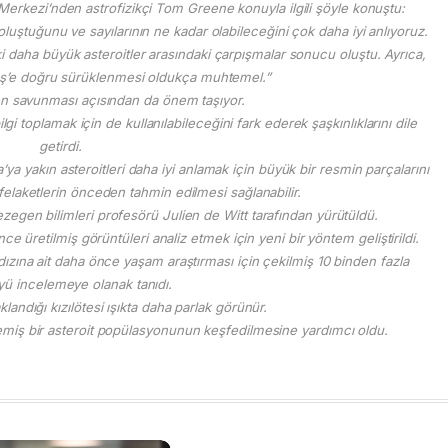
Merkezi’nden astrofizikçi Tom Greene konuyla ilgili şöyle konuştu:
oluştuğunu ve sayılarının ne kadar olabileceğini çok daha iyi anlıyoruz.
 daha büyük asteroitler arasındaki çarpışmalar sonucu oluştu. Ayrıca,
ş’e doğru sürüklenmesi oldukça muhtemel.”
n savunması açısından da önem taşıyor.
i toplamak için de kullanılabileceğini fark ederek şaşkınlıklarını dile
getirdi.
’ya yakın asteroitleri daha iyi anlamak için büyük bir resmin parçalarını
elaketlerin önceden tahmin edilmesi sağlanabilir.
egen bilimleri profesörü Julien de Witt tarafından yürütüldü.
retilmiş görüntüleri analiz etmek için yeni bir yöntem geliştirildi.
ızına ait daha önce yaşam araştırması için çekilmiş 10 binden fazla
ü incelemeye olanak tanıdı.
landığı kızılötesi ışıkta daha parlak görünür.
iş bir asteroit popülasyonunun keşfedilmesine yardımcı oldu.