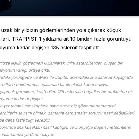
ak bir yıldızın gözlemlerinden yola çıkarak küçük
cıları, TRAPPIST-1 yıldızına ait 10 binden fazla görüntüyü
dyuma kadar değişen 138 asteroit tespit etti.
a ilişkin gözlemleri kullanılarak, mini asteroitlerden oluşan bir
syonun varlığı ortaya çıktı.
ndaki yörüngede ve Mars ile Jüpiter arasındaki ana asteroit kuşağında
itlerin belirlenmesi açısından bir ilk olarak kabul ediliyor.
apmak gerekirse, keşfedilen 138 asteroitin boyutları bir otobüsten bir
dyuma kadar değişiyor.
da yer tabanlı teleskoplarla daha önce hiç gözlemlenememişti.
eroitlerin sayısını bilmek, zamanla çarpışmalar sonucu nasıl değiştikleri
a daha fazla bilgi verebilir.
hi boyunca ana kuşaktan nasıl kaçtığını ve Dünya’ya düşen meteoritlerin
 anlamamıza yardımcı oluyor.