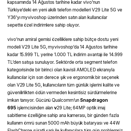
kapsamında 14 Ağustos tarihine kadar vivo’nun
Türkiye’deki en yeni akıllı telefon modelleri V29 Lite 5G ve
Y36’yı myvivoshop üzerinden satın alan kullanıcılar
sepette özel indirimlere sahip oluyor.
vivo’nun amiral gemisi özelliklere sahip bütçe dostu yeni
modeli V29 Lite 5G, myvivoshop’da 14 Ağustos tarihine
kadar 15.999 TL yerine 1.000 TL indirim avantajı ile 14.999
TL’den satışa sunuluyor. Sektörde orta segment telefon
kategorisinde bir birinci olan kavisli AMOLED ekranıyla
kullanıcılar için son derece şık ve ergonomik bir seçenek
olan V29 Lite 5G, kullanıcıların tüm günlük işlerini kalite ve
güvenilirlikten ödün vermeden kesintisiz sürdürmelerine
imkan tanıyor. Gücünü Qualcomm’un
Snapdragon
695
işlemcisinden alan
v
29 Lite; 64MP optik imaj
sabitleme özelliğine sahip ana kamerası, bir günden fazla
kullanım ömrü sunan 5000 mAh büyük bataryası ve 44W
FlashCharge süratli şarjı ile kullanıcılara tüm gün problemsiz