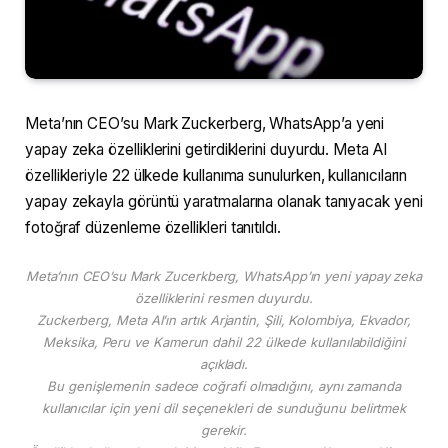
Meta’nın CEO’su Mark Zuckerberg, WhatsApp’a yeni
yapay zeka özelliklerini getirdiklerini duyurdu. Meta AI
özellikleriyle 22 ülkede kullanıma sunulurken, kullanıcıların
yapay zekayla görüntü yaratmalarına olanak tanıyacak yeni
fotoğraf düzenleme özellikleri tanıtıldı.
Meta’nın CEO’su Mark Zucerkberg, WhatsApp’ın yeni yapay zeka
özelliklerini resmen duyurdu.
Zuckerberg, Meta AI’ın artık Arjantin, Şili, Kolombiya, Ekvador,
Meksika, Peru ve Kamerun dahil 22 ülkede kullanılabildiğini
açıkladı.
Bu genişlemenin sadece coğrafi olmadığını, aynı zamanda
kullanıcılar için yeni dil seçenekleri de sunduğunu belirtmek
gerekir.