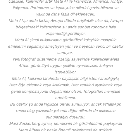
Özellikle, kullanıcılar artık Meta AI ile Fransızca, Almanca, Hintçe,
İtalyanca, Portekizce ve İspanyolca dillerini çevirebilecek ve
yakında daha fazla dil eklenecek.
Meta AI şu anda birkaç Avrupa dilinde erişilebilir olsa da, Avrupa
bölgesindeki kullanıcıların şu anda sohbet robotuna hala
erişemediği görülüyor.
Meta AI şimdi kullanıcıların görüntüleri kolaylıkla manipüle
etmelerini sağlamayı amaçlayan yeni ve heyecan verici bir özellik
sunuyor.
Yeni fotoğraf düzenleme özelliği sayesinde kullanıcılar Meta
AI’dan görüntüyü uygun şekilde ayarlamasını kolayca
isteyebiliyor.
Meta AI, kullanıcı tarafından paylaşılan bilgi istemi aracılığıyla,
ister öğe eklemek veya kaldırmak, ister renkleri ayarlamak veya
genel kompozisyonu değiştirmek olsun, fotoğrafları manipüle
edebilecek.
Bu özellik şu anda İngilizce olarak sunuluyor, ancak WhatsApp
resmi blog yazısında yakında diğer dillerde de kullanıma
sunulacağını duyurdu.
Mark Zuckerberg ayrıca, kendisinin bir görüntüsünü paylaşarak
Meta AI’daki bir başka önemli geliştirmeyi de açıkladı.