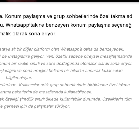
e. Konum paylaşma ve grup sohbetlerinde özel takma ad
ldu. Whatsapp’takine benzeyen konum paylaşma seçeneği
omatik olarak sona eriyor.
 Meta’ya ait bir diğer platform olan Whatsapp’a daha da benzeyecek.
 de Instagram’a geliyor. Yeni özellik sadece bireysel mesajlaşmalarda
konum bir saatle sınırlı ve süre dolduğunda otomatik olarak sona eriyor.
ğını ve sona erdiğini belirten bir bildirim sunarak kullanıcıları
bilgilendiriyor.
tlerinde. Kullanıcılar artık grup sohbetlerinde birbirlerine özel takma
artma paketlerini de mesajlarında kullanabilecek.
elliği şimdilik sınırlı ülkede kullanılabilir durumda. Özelliklerin tüm
e gelmesi için de çalışmalar sürüyor.