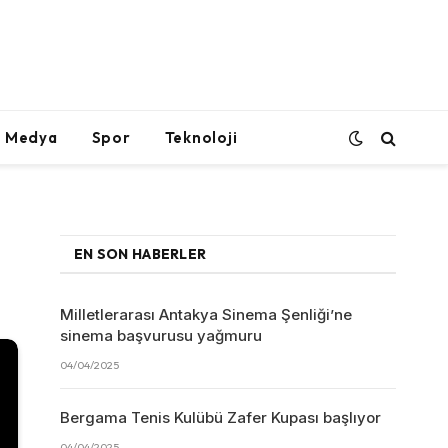
l Medya
Spor
Teknoloji
EN SON HABERLER
Milletlerarası Antakya Sinema Şenliği’ne
sinema başvurusu yağmuru
04/04/2025
Bergama Tenis Kulübü Zafer Kupası başlıyor
04/04/2025