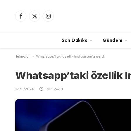
Facebook
X
Instagram
(Twitter)
Son Dakika
Gündem
Teknoloji
-
Whatsapp’taki özellik Instagram’a geldi!
Whatsapp’taki özellik I
26/11/2024
1 Min Read