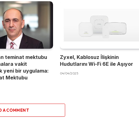
an teminat mektubu
Zyxel, Kablosuz İlişkinin
malara vakit
Hudutlarını Wi-Fi 6E ile Aşıyor
 yeni bir uygulama:
04/04/2025
nat Mektubu
D A COMMENT