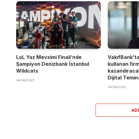
LoL Yaz Mevsimi Finali’nde
VakıfBank’t
Şampiyon Denizbank İstanbul
kullanan fir
Wildcats
kazandıracak
Dijital Temi
04/04/2025
04/04/2025
AD