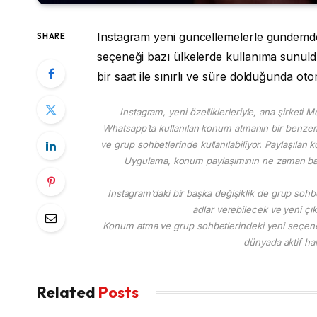
Instagram yeni güncellemelerle gündemd
SHARE
seçeneği bazı ülkelerde kullanıma sunu
bir saat ile sınırlı ve süre dolduğunda ot
Instagram, yeni özelliklerleriyle, ana şirketi
Whatsapp’ta kullanılan konum atmanın bir benzeri
ve grup sohbetlerinde kullanılabiliyor. Paylaşılan 
Uygulama, konum paylaşımının ne zaman başladı
Instagram’daki bir başka değişiklik de grup sohbe
adlar verebilecek ve yeni çık
Konum atma ve grup sohbetlerindeki yeni seçenek öz
dünyada aktif hal
Related
Posts