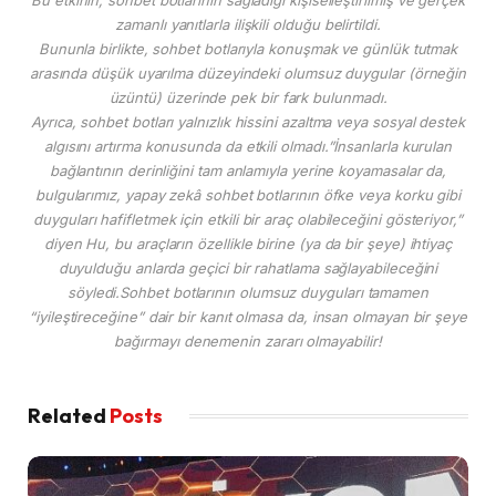
zamanlı yanıtlarla ilişkili olduğu belirtildi.
Bununla birlikte, sohbet botlarıyla konuşmak ve günlük tutmak
arasında düşük uyarılma düzeyindeki olumsuz duygular (örneğin
üzüntü) üzerinde pek bir fark bulunmadı.
Ayrıca, sohbet botları yalnızlık hissini azaltma veya sosyal destek
algısını artırma konusunda da etkili olmadı.”İnsanlarla kurulan
bağlantının derinliğini tam anlamıyla yerine koyamasalar da,
bulgularımız, yapay zekâ sohbet botlarının öfke veya korku gibi
duyguları hafifletmek için etkili bir araç olabileceğini gösteriyor,”
diyen Hu, bu araçların özellikle birine (ya da bir şeye) ihtiyaç
duyulduğu anlarda geçici bir rahatlama sağlayabileceğini
söyledi.Sohbet botlarının olumsuz duyguları tamamen
“iyileştireceğine” dair bir kanıt olmasa da, insan olmayan bir şeye
bağırmayı denemenin zararı olmayabilir!
Related
Posts