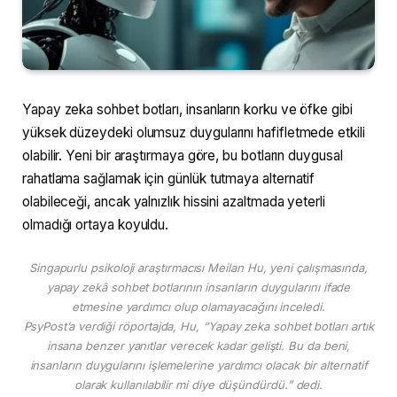
Yapay zeka sohbet botları, insanların korku ve öfke gibi
yüksek düzeydeki olumsuz duygularını hafifletmede etkili
olabilir. Yeni bir araştırmaya göre, bu botların duygusal
rahatlama sağlamak için günlük tutmaya alternatif
olabileceği, ancak yalnızlık hissini azaltmada yeterli
olmadığı ortaya koyuldu.
Singapurlu psikoloji araştırmacısı Meilan Hu, yeni çalışmasında,
yapay zekâ sohbet botlarının insanların duygularını ifade
etmesine yardımcı olup olamayacağını inceledi.
PsyPost’a verdiği röportajda, Hu, “Yapay zeka sohbet botları artık
insana benzer yanıtlar verecek kadar gelişti. Bu da beni,
insanların duygularını işlemelerine yardımcı olacak bir alternatif
olarak kullanılabilir mi diye düşündürdü.” dedi.