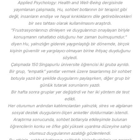
Applied Psychology: Health and Well-Being dergisinde
yayımlanan çalışmada, Hu, sohbet botlarının bir terapist gibi
değil, insanların endişe ve hayal kırıklıklarını dile getirebilecekleri
bir ses tahtası olarak kullanılmasını araştırdı.
“Frustrasyonlarınızı dinleyen ve duygularınızı onaylayan biriyle
konuşmanın rahatlatıcı olduğunu her zaman bulmuşumdur.”
diyen Hu, yalnızlığın giderek yaygınlaştığı bir dönemde, birçok
kişinin güvenilir ve yargılayıcı olmayan birine ihtiyaç duyduğunu
söyledi.
Çalışmada 150 Singapurlu üniversite öğrencisi iki gruba ayrıldı.
Bir grup, “empatik” yanıtlar vermek üzere tasarlanmış bir sohbet
botuyla yazılı bir şekilde duygularını paylaşırken, diğer grup bir
günlük tutarak sorunlarını yazdı.
Bir hafta sonra gruplar yer değiştirdi ve her iki yöntem de test
edildi.
Her oturumun ardından katılımcılardan yalnızlık, stres ve algılanan
sosyal destek duygularını ölçen anketler doldurmaları istendi.
Araştırma sonucunda, sohbet botlarıyla etkileşimde bulunan
öğrencilerin korku ve öfke gibi yüksek uyarılma düzeyine sahip
olumsuz duygularının azaldığı gözlemlendi.
Bu etkinin, sohbet botlarının sağladığı kişiselleştirilmiş ve gerçek