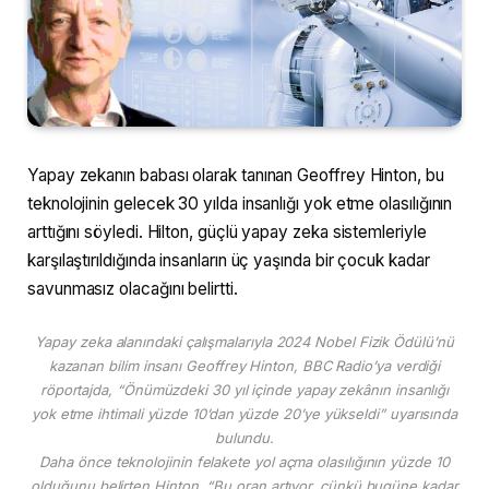
Yapay zekanın babası olarak tanınan Geoffrey Hinton, bu
teknolojinin gelecek 30 yılda insanlığı yok etme olasılığının
arttığını söyledi. Hilton, güçlü yapay zeka sistemleriyle
karşılaştırıldığında insanların üç yaşında bir çocuk kadar
savunmasız olacağını belirtti.
Yapay zeka alanındaki çalışmalarıyla 2024 Nobel Fizik Ödülü’nü
kazanan bilim insanı Geoffrey Hinton, BBC Radio’ya verdiği
röportajda, “Önümüzdeki 30 yıl içinde yapay zekânın insanlığı
yok etme ihtimali yüzde 10’dan yüzde 20’ye yükseldi” uyarısında
bulundu.
Daha önce teknolojinin felakete yol açma olasılığının yüzde 10
olduğunu belirten Hinton, “Bu oran artıyor, çünkü bugüne kadar