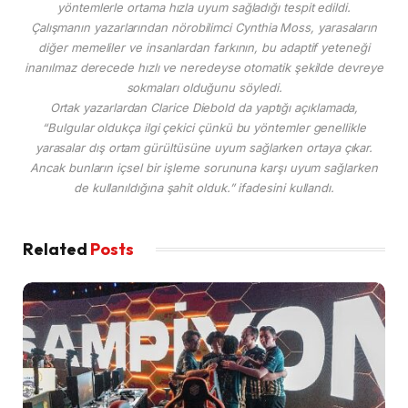
yöntemlerle ortama hızla uyum sağladığı tespit edildi.
Çalışmanın yazarlarından nörobilimci Cynthia Moss, yarasaların
diğer memeliler ve insanlardan farkının, bu adaptif yeteneği
inanılmaz derecede hızlı ve neredeyse otomatik şekilde devreye
sokmaları olduğunu söyledi.
Ortak yazarlardan Clarice Diebold da yaptığı açıklamada,
“Bulgular oldukça ilgi çekici çünkü bu yöntemler genellikle
yarasalar dış ortam gürültüsüne uyum sağlarken ortaya çıkar.
Ancak bunların içsel bir işleme sorununa karşı uyum sağlarken
de kullanıldığına şahit olduk.” ifadesini kullandı.
Related
Posts