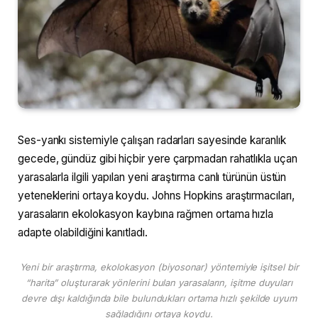
Ses-yankı sistemiyle çalışan radarları sayesinde karanlık
gecede, gündüz gibi hiçbir yere çarpmadan rahatlıkla uçan
yarasalarla ilgili yapılan yeni araştırma canlı türünün üstün
yeteneklerini ortaya koydu. Johns Hopkins araştırmacıları,
yarasaların ekolokasyon kaybına rağmen ortama hızla
adapte olabildiğini kanıtladı.
Yeni bir araştırma, ekolokasyon (biyosonar) yöntemiyle işitsel bir
“harita” oluşturarak yönlerini bulan yarasaların, işitme duyuları
devre dışı kaldığında bile bulundukları ortama hızlı şekilde uyum
sağladığını ortaya koydu.