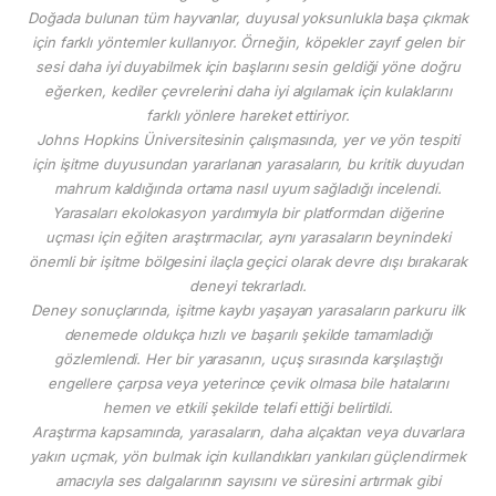
Doğada bulunan tüm hayvanlar, duyusal yoksunlukla başa çıkmak
için farklı yöntemler kullanıyor. Örneğin, köpekler zayıf gelen bir
sesi daha iyi duyabilmek için başlarını sesin geldiği yöne doğru
eğerken, kediler çevrelerini daha iyi algılamak için kulaklarını
farklı yönlere hareket ettiriyor.
Johns Hopkins Üniversitesinin çalışmasında, yer ve yön tespiti
için işitme duyusundan yararlanan yarasaların, bu kritik duyudan
mahrum kaldığında ortama nasıl uyum sağladığı incelendi.
Yarasaları ekolokasyon yardımıyla bir platformdan diğerine
uçması için eğiten araştırmacılar, aynı yarasaların beynindeki
önemli bir işitme bölgesini ilaçla geçici olarak devre dışı bırakarak
deneyi tekrarladı.
Deney sonuçlarında, işitme kaybı yaşayan yarasaların parkuru ilk
denemede oldukça hızlı ve başarılı şekilde tamamladığı
gözlemlendi. Her bir yarasanın, uçuş sırasında karşılaştığı
engellere çarpsa veya yeterince çevik olmasa bile hatalarını
hemen ve etkili şekilde telafi ettiği belirtildi.
Araştırma kapsamında, yarasaların, daha alçaktan veya duvarlara
yakın uçmak, yön bulmak için kullandıkları yankıları güçlendirmek
amacıyla ses dalgalarının sayısını ve süresini artırmak gibi